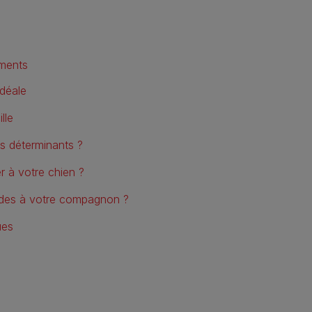
iments
idéale
lle
rs déterminants ?
r à votre chien ?
ides à votre compagnon ?
ues