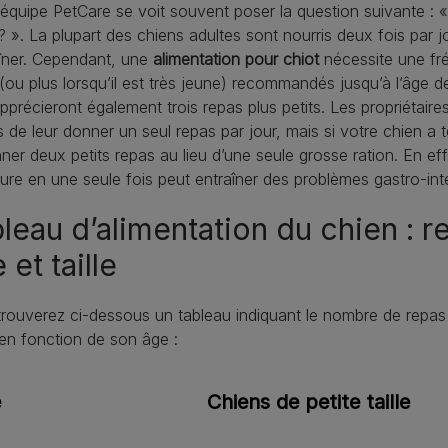
équipe PetCare se voit souvent poser la question suivante : «
? ». La plupart des chiens adultes sont nourris deux fois par jou
îner. Cependant, une
alimentation pour chiot
nécessite une fré
(ou plus lorsqu’il est très jeune) recommandés jusqu’à l’âge d
 apprécieront également trois repas plus petits. Les propriétaire
s de leur donner un seul repas par jour, mais si votre chien a 
nner deux petits repas au lieu d’une seule grosse ration. En ef
ture en une seule fois peut entraîner des problèmes gastro-int
leau d’alimentation du chien :
 et taille
rouverez ci-dessous un tableau indiquant le nombre de repas e
en fonction de son âge :
e
Chiens de petite taille