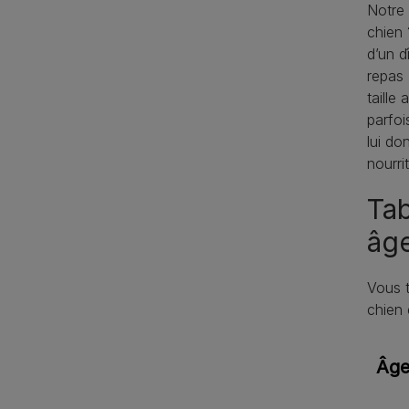
Notre 
chien 
d’un d
repas 
taille
parfoi
lui do
nourri
Tab
âge
Vous t
chien 
Âg