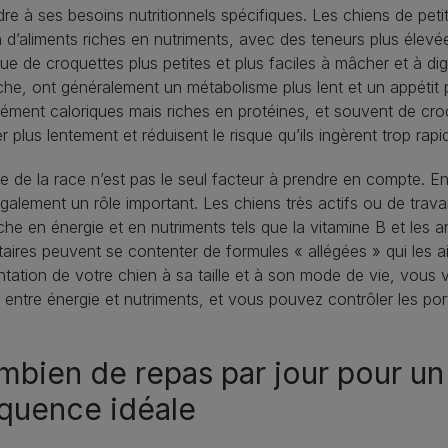
re à ses besoins nutritionnels spécifiques. Les chiens de petite 
 d’aliments riches en nutriments, avec des teneurs plus élevée
que de croquettes plus petites et plus faciles à mâcher et à dig
he, ont généralement un métabolisme plus lent et un appétit p
ment caloriques mais riches en protéines, et souvent de cro
 plus lentement et réduisent le risque qu’ils ingèrent trop rap
lle de la race n’est pas le seul facteur à prendre en compte. En
galement un rôle important. Les chiens très actifs ou de trava
iche en énergie et en nutriments tels que la vitamine B et les 
aires peuvent se contenter de formules « allégées » qui les a
entation de votre chien à sa taille et à son mode de vie, vous v
t entre énergie et nutriments, et vous pouvez contrôler les por
bien de repas par jour pour un c
quence idéale