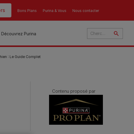
rs
Bons Plans
Purina & Vous
Nous contacter
Découvrez Purina
hien : Le Guide Complet
és
ant
u
Contenu proposé par
ulte
s
r
son