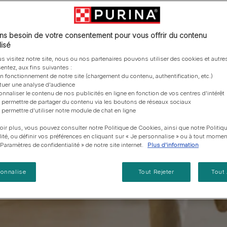
vous posez à propos de nos aliments, de leur
les emballages Purina de la bonne manière.​
chat adulte
PRO PLAN® Veterinary Diets
Purina® One®
Nos efforts en matière
Comment choisir ses
Tous nos conseils d’expe
fabrication et de leur impact environnemental.
d'Agriculture Régénératrice
Santé et bien-être du chat
Purina® One®
Toutes nos marques
récompenses
pour chien
adulte
Nos conseils de tri
Toutes nos marques
Tous nos conseils d’expert
Nos efforts en matière de
s besoin de votre consentement pour vous offrir du contenu
Alimentation pour un chat
En savoir plus
pour chat
développement durable
isé
adulte
Farmtopia
s visitez notre site, nous ou nos partenaires pouvons utiliser des cookies et autres
entez, aux fins suivantes :
on fonctionnement de notre site (chargement du contenu, authentification, etc.)
ctuer une analyse d'audience
onnaliser le contenu de nos publicités en ligne en fonction de vos centres d'intérêt
 permettre de partager du contenu via les boutons de réseaux sociaux
 permettre d'utiliser notre module de chat en ligne
oir plus, vous pouvez consulter notre Politique de Cookies, ainsi que notre Politiq
lité, ou définir vos préférences en cliquant sur « Je personnalise » ou à tout momen
« Paramètres de confidentialité » de notre site internet.
Plus d'information
sonnalise
Tout Rejeter
Tout