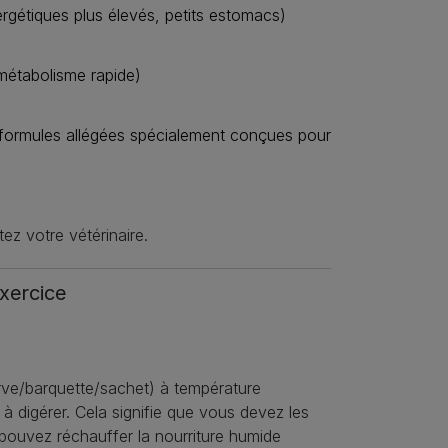
ergétiques plus élevés, petits estomacs)
 métabolisme rapide)
es formules allégées spécialement conçues pour les chiens âgé
ez votre vétérinaire.
xercice
rve/barquette/sachet) à température
s à digérer. Cela signifie que vous devez les
s pouvez réchauffer la nourriture humide