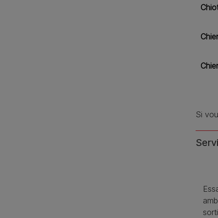
Chio
Chien
Chie
Si vou
Serv
Essa
ambi
sort