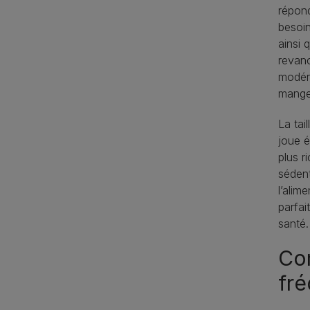
répond
besoin
ainsi 
revanc
modéré
manger
La tai
joue é
plus r
sédent
l’alim
parfai
santé.
Com
fré