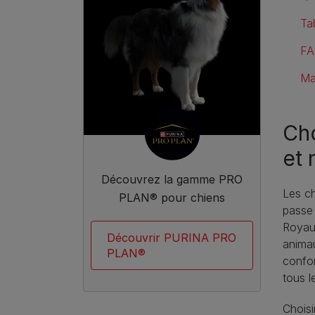
Ta
FA
Ma
Cho
et 
Découvrez la gamme PRO
Les ch
PLAN® pour chiens
passe 
Royaum
Découvrir PURINA PRO
animau
PLAN®
confor
tous l
Choisi