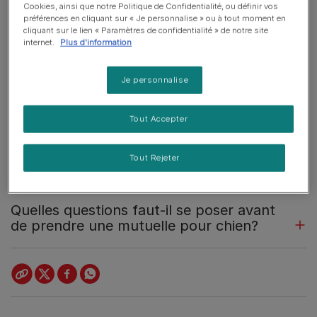
Cookies, ainsi que notre Politique de Confidentialité, ou définir vos
préférences en cliquant sur « Je personnalise » ou à tout moment en
cliquant sur le lien « Paramètres de confidentialité » de notre site
L’assurance pour animaux de compagnie peut vous
internet.
Plus d'information
apporter de la sérénité, et une grande aide lorsqu’il faut
faire face à des dépenses imprévues pour un traitement.
Je personnalise
Reste à choisir la bonne compagnie et la bonne police
pour votre animal.
Tout Accepter
Comment juger de la fiabilité d’une
Tout Rejeter
assurance et de la compagnie?
Quelles questions faut-il se poser avant
de prendre une mutuelle pour chien?