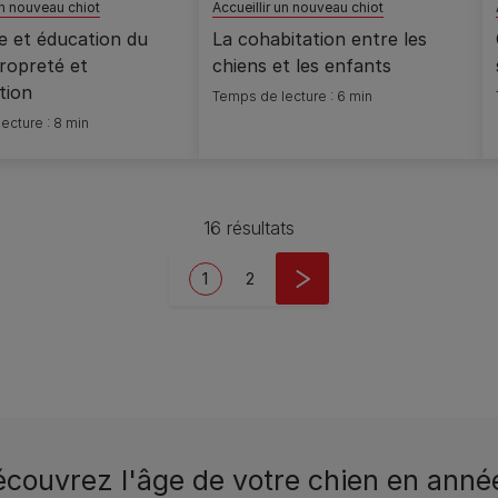
un nouveau chiot
Accueillir un nouveau chiot
e et éducation du
La cohabitation entre les
propreté et
chiens et les enfants
ation
Temps de lecture : 6 min
ecture : 8 min
16 résultats
Current page
Page
1
2
couvrez l'âge de votre chien en anné