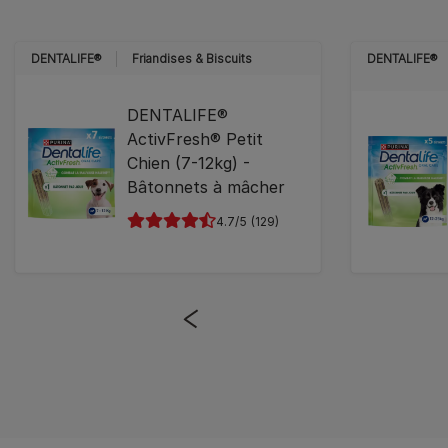
DENTALIFE®
Friandises & Biscuits
DENTALIFE®
DENTALIFE®
ActivFresh® Petit
Chien (7-12kg) -
Bâtonnets à mâcher
4.7
(129)