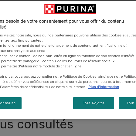
vous posez à propos de nos aliments, de leur
les emballages Purina de la bonne manière.​
chat adulte
PRO PLAN® Veterinary Diets
Purina® One®
Nos efforts en matière
Comment choisir ses
Tous nos conseils d’expe
fabrication et de leur impact environnemental.
d'Agriculture Régénératrice
Santé et bien-être du chat
Purina® One®
Toutes nos marques
récompenses
pour chien
adulte
Nos conseils de tri
Toutes nos marques
Tous nos conseils d’expert
Nos efforts en matière de
s besoin de votre consentement pour vous offrir du contenu
Découvrez nos articles sur les chiots
Alimentation pour un chat
En savoir plus
pour chat
développement durable
isé
adulte
Farmtopia
s visitez notre site, nous ou nos partenaires pouvons utiliser des cookies et autres
entez, aux fins suivantes :
per d'un chiot
Santé du chiot
Comportement d
on fonctionnement de notre site (chargement du contenu, authentification, etc.)
ctuer une analyse d'audience
onnaliser le contenu de nos publicités en ligne en fonction de vos centres d'intérêt
Jouer avec son chiot
Alimentation du chiot
 permettre de partager du contenu via les boutons de réseaux sociaux
 permettre d'utiliser notre module de chat en ligne
Tous nos articles sur les chiens
oir plus, vous pouvez consulter notre Politique de Cookies, ainsi que notre Politiq
lité, ou définir vos préférences en cliquant sur « Je personnalise » ou à tout momen
« Paramètres de confidentialité » de notre site internet.
Plus d'information
sonnalise
Tout Rejeter
Tout
plus consultés