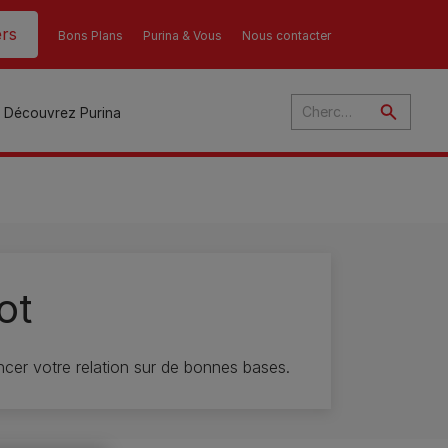
rs
Bons Plans
Purina & Vous
Nous contacter
Découvrez Purina
és
ot
ant
u
ulte
cer votre relation sur de bonnes bases.
s
r
son