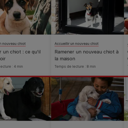
un nouveau chiot
Accueillir un nouveau chiot
r un chiot : ce qu'il
Ramener un nouveau chiot à
oir
la maison
ecture : 4 min
Temps de lecture : 8 min