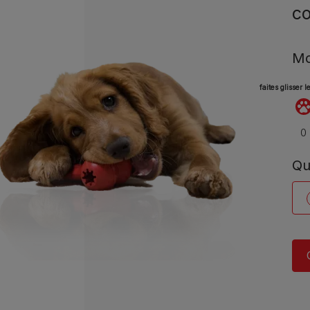
co
Mo
faites glisser 
Qu