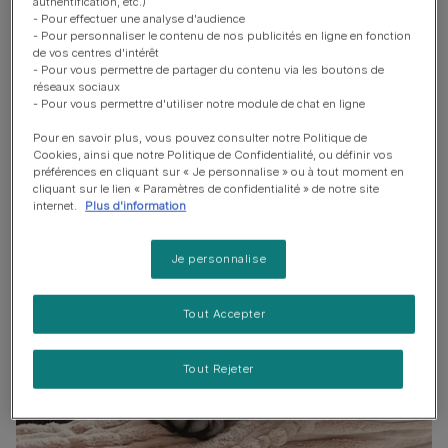
authentification, etc.)
en sécurité dans son nouvel environnement.
- Pour effectuer une analyse d'audience
- Pour personnaliser le contenu de nos publicités en ligne en fonction
Comprendre ces raisons est la première étape pour
de vos centres d'intérêt
- Pour vous permettre de partager du contenu via les boutons de
apprendre à votre chiot où dormir et réduire les pleurs
réseaux sociaux
nocturnes.
- Pour vous permettre d'utiliser notre module de chat en ligne
Pour en savoir plus, vous pouvez consulter notre Politique de
Faut-il laisser pleurer un chiot
Cookies, ainsi que notre Politique de Confidentialité, ou définir vos
préférences en cliquant sur « Je personnalise » ou à tout moment en
la nuit ?
cliquant sur le lien « Paramètres de confidentialité » de notre site
internet.
Plus d'information
Je personnalise
Tout Accepter
Tout Rejeter