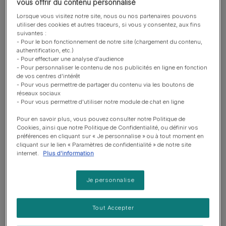
vous offrir du contenu personnalisé
Autres avantages de la puce électronique
Lorsque vous visitez notre site, nous ou nos partenaires pouvons
utiliser des cookies et autres traceurs, si vous y consentez, aux fins
Que faire si je souhaite faire adopter mon chat ?
suivantes :
- Pour le bon fonctionnement de notre site (chargement du contenu,
authentification, etc.)
- Pour effectuer une analyse d'audience
L'importance de la puce
- Pour personnaliser le contenu de nos publicités en ligne en fonction
de vos centres d'intérêt
électronique
- Pour vous permettre de partager du contenu via les boutons de
réseaux sociaux
- Pour vous permettre d'utiliser notre module de chat en ligne
Pour en savoir plus, vous pouvez consulter notre Politique de
Cookies, ainsi que notre Politique de Confidentialité, ou définir vos
préférences en cliquant sur « Je personnalise » ou à tout moment en
cliquant sur le lien « Paramètres de confidentialité » de notre site
internet.
Plus d'information
Je personnalise
Tout Accepter