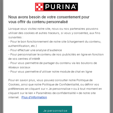
Le chat a-t-il pu subir un accident de la circulation ?
S’est-il battu avec un autre chat ?
Le chat a-t-il pu avoir accès à des produits
Nous avons besoin de votre consentement pour
phytosanitaires ou à des raticides anticoagulants ?
vous offrir du contenu personnalisé
Si vous pensez que le sang vient de l’urine, observez
Lorsque vous visitez notre site, nous ou nos partenaires pouvons
utiliser des cookies et autres traceurs, si vous y consentez, aux fins
votre chat. A-t-il visiblement mal quand il urine ou met-il
suivantes :
plus de temps que d’habitude à le faire ?
- Pour le bon fonctionnement de notre site (chargement du contenu,
Les réponses à ces questions aideront le vétérinaire à
authentification, etc.)
- Pour effectuer une analyse d'audience
trouver la cause de l’hémorragie.
- Pour personnaliser le contenu de nos publicités en ligne en fonction
de vos centres d'intérêt
Il y a du sang dans la litière
- Pour vous permettre de partager du contenu via les boutons de
réseaux sociaux
du chat : que faire ?
- Pour vous permettre d'utiliser notre module de chat en ligne
Pour en savoir plus, vous pouvez consulter notre Politique de
Cookies, ainsi que notre Politique de Confidentialité, ou définir vos
Le sang peut provenir des selles ou de l’urine. Dans les
préférences en cliquant sur « Je personnalise » ou à tout moment en
deux cas, il faut penser à la possibilité d’une intoxication
cliquant sur le lien « Paramètres de confidentialité » de notre site
internet.
Plus d'information
par les anticoagulants (raticides). Si votre chat a
éventuellement eu accès à ce type de produits,
emmenez-le chez le vétérinaire avec le produit suspect.
Je personnalise