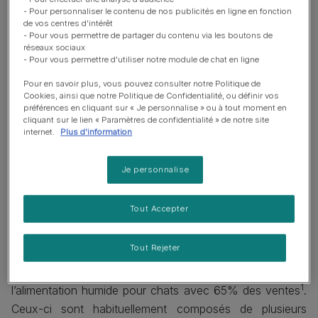
respect des propriétés organoleptiques du produit.
- Pour personnaliser le contenu de nos publicités en ligne en fonction
de vos centres d'intérêt
- Pour vous permettre de partager du contenu via les boutons de
réseaux sociaux
- Pour vous permettre d'utiliser notre module de chat en ligne
Pour en savoir plus, vous pouvez consulter notre Politique de
Cookies, ainsi que notre Politique de Confidentialité, ou définir vos
préférences en cliquant sur « Je personnalise » ou à tout moment en
cliquant sur le lien « Paramètres de confidentialité » de notre site
internet.
Plus d'information
Je personnalise
Tout Accepter
D’apparence anodine, il s’agit d’un véritable challenge
Tout Rejeter
technologique. Il faut savoir que les sachets fraîcheur
constituent le plus important segment du marché de
1
l’alimentation humide pour chats avec 65% des ventes
.
Ceux-ci sont habituellement composés de plusieurs