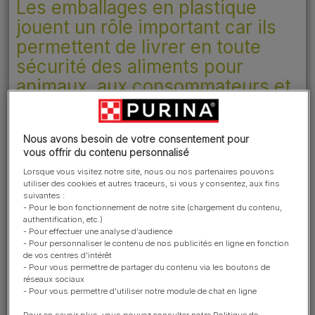
Les emballages en plastique
jouent un rôle important car ils
permettent de livrer en toute
sécurité des aliments pour
animaux aux consommateurs et
de réduire les pertes et le
gaspillage alimentaires. Ils
Nous avons besoin de votre consentement pour
offrent une combinaison unique
vous offrir du contenu personnalisé
car ils préservent la fraîcheur
Lorsque vous visitez notre site, nous ou nos partenaires pouvons
des aliments tout en étant légers
utiliser des cookies et autres traceurs, si vous y consentez, aux fins
suivantes :
et pratiques pour les
- Pour le bon fonctionnement de notre site (chargement du contenu,
consommateurs. C’est pourquoi,
authentification, etc.)
- Pour effectuer une analyse d'audience
tout en continuant à œuvrer en
- Pour personnaliser le contenu de nos publicités en ligne en fonction
de vos centres d'intérêt
faveur de la réduction des
- Pour vous permettre de partager du contenu via les boutons de
matières plastiques utilisées
réseaux sociaux
- Pour vous permettre d'utiliser notre module de chat en ligne
dans nos emballages, nous
Pour en savoir plus, vous pouvez consulter notre Politique de