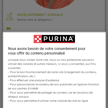
DEVELOPPEMENT DURABLE
Retour vers la catégorie >
En 2010, notre maison mère,
Nestlé, s'est engagée à lutter
contre la déforestation tout au
Nous avons besoin de votre consentement pour
vous offrir du contenu personnalisé
long de la chaine
Lorsque vous visitez notre site, nous ou nos partenaires pouvons
d'approvisionnement.
utiliser des cookies et autres traceurs, si vous y consentez, aux fins
suivantes :
Cet engagement s'applique à
- Pour le bon fonctionnement de notre site (chargement du contenu,
toutes les matières premières
authentification, etc.)
- Pour effectuer une analyse d'audience
agricoles liées à la déforestation
- Pour personnaliser le contenu de nos publicités en ligne en fonction
incluant le soja, la viande et le
de vos centres d'intérêt
- Pour vous permettre de partager du contenu via les boutons de
papier utilisés pour fabriquer
réseaux sociaux
- Pour vous permettre d'utiliser notre module de chat en ligne
nos aliments et nos emballages.