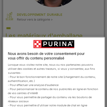
DEVELOPPEMENT DURABLE
Retour vers la catégorie >
Les matériaux d'emballage
jouent un rôle crucial en
contribuant à fournir à nos
Nous avons besoin de votre consentement pour
clients des aliments pour
vous offrir du contenu personnalisé
animaux sûrs et de haute qualité,
Lorsque vous visitez notre site, nous ou nos partenaires pouvons
mais aussi à réduire le gaspillage
utiliser des cookies et autres traceurs, si vous y consentez, aux fins
suivantes :
alimentaire. Les matériaux
- Pour le bon fonctionnement de notre site (chargement du contenu,
d'emballage de nos produits sont
authentification, etc.)
- Pour effectuer une analyse d'audience
différents en fonction du type
- Pour personnaliser le contenu de nos publicités en ligne en fonction
de vos centres d'intérêt
d'aliment.
- Pour vous permettre de partager du contenu via les boutons de
Par exemple, les aliments secs
réseaux sociaux
- Pour vous permettre d'utiliser notre module de chat en ligne