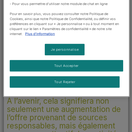
et produits de la mer
- Pour vous permettre d'utiliser notre module de chat en ligne
proviennent de sources
Pour en savoir plus, vous pouvez consulter notre Politique de
responsables, contre 27 % en
Cookies, ainsi que notre Politique de Confidentialité, ou définir vos
préférences en cliquant sur « Je personnalise » ou à tout moment en
2017. En 2020, nous avons
cliquant sur le lien « Paramètres de confidentialité » de notre site
augmenté ce chiffre à 76 % et,
internet.
Plus d'information
en 2021, 86 % de nos produits
issus de la mer provenaient de
Je personnalise
sources responsables. Bien que
nous n’ayons pas encore atteint
Tout Accepter
100 %, nous poursuivons nos
Tout Rejeter
efforts pour atteindre ce chiffre
ambitieux.
À l’avenir, cela signifiera non
seulement une augmentation de
l’offre provenant de sources
responsables, mais également