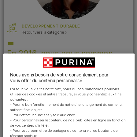
DEVELOPPEMENT DURABLE
Retour vers la catégorie >
En 2016, nous nous sommes
fixés comme objectif que 100 %
de nos ingrédients issus de la
Nous avons besoin de votre consentement pour
mer devront provenir de sources
vous offrir du contenu personnalisé
responsables d’ici 2020. Cet
Lorsque vous visitez notre site, nous ou nos partenaires pouvons
objectif s’est avéré
utiliser des cookies et autres traceurs, si vous y consentez, aux fins
suivantes :
particulièrement ambitieux. En
- Pour le bon fonctionnement de notre site (chargement du contenu,
authentification, etc.)
2019, nous avons réussi à ce
- Pour effectuer une analyse d'audience
que 53 % de notre
- Pour personnaliser le contenu de nos publicités en ligne en fonction
de vos centres d'intérêt
approvisionnement en poissons
- Pour vous permettre de partager du contenu via les boutons de
réseaux sociaux