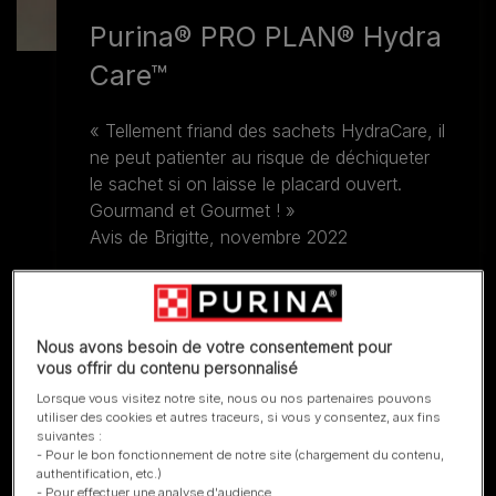
Purina® PRO PLAN® Hydra
Care™
« Tellement friand des sachets HydraCare, il
ne peut patienter au risque de déchiqueter
le sachet si on laisse le placard ouvert.
Gourmand et Gourmet ! »
Avis de Brigitte, novembre 2022
En savoir plus
Nous avons besoin de votre consentement pour
vous offrir du contenu personnalisé
Lorsque vous visitez notre site, nous ou nos partenaires pouvons
utiliser des cookies et autres traceurs, si vous y consentez, aux fins
suivantes :
- Pour le bon fonctionnement de notre site (chargement du contenu,
authentification, etc.)
- Pour effectuer une analyse d'audience