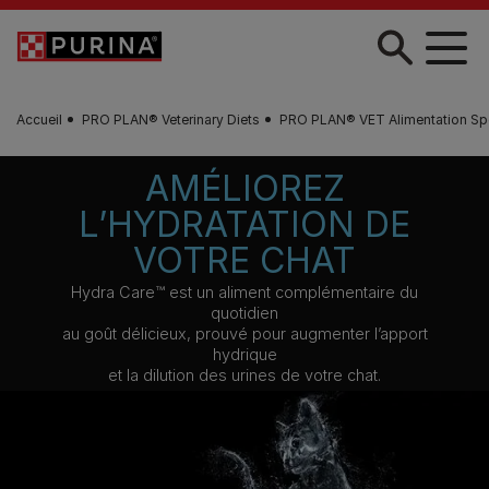
Skip to main content
Accueil
PRO PLAN® Veterinary Diets
PRO PLAN® VET Alimentation Spé
AMÉLIOREZ
L’HYDRATATION DE
VOTRE CHAT
Hydra Care™ est un aliment complémentaire du
quotidien
au goût délicieux, prouvé pour augmenter l’apport
hydrique
et la dilution des urines de votre chat.