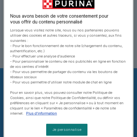
fraîche et encore plus de bisous
! Alors, qui embrassez-vous le
Nous avons besoin de votre consentement pour
vous offrir du contenu personnalisé
plus finalement ?
Lorsque vous visitez notre site, nous ou nos partenaires pouvons
utiliser des cookies et autres traceurs, si vous y consentez, aux fins
suivantes :
Spoiler : on sait que c’est
- Pour le bon fonctionnement de notre site (chargement du contenu,
authentification, etc.)
votre chien !
- Pour effectuer une analyse d'audience
- Pour personnaliser le contenu de nos publicités en ligne en fonction
de vos centres d'intérêt
- Pour vous permettre de partager du contenu via les boutons de
réseaux sociaux
- Pour vous permettre d'utiliser notre module de chat en ligne
Pour en savoir plus, vous pouvez consulter notre Politique de
Cookies, ainsi que notre Politique de Confidentialité, ou définir vos
préférences en cliquant sur « Je personnalise » ou à tout moment en
cliquant sur le lien « Paramètres de confidentialité » de notre site
internet.
Plus d'information
Je personnalise