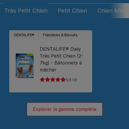
Très Petit Chien
Petit Chien​
Chien Moy
DENTALIFE®
Friandises & Biscuits
DENTALIFE® Daily
Très Petit Chien (2-
7kg) - Bâtonnets à
mâcher
5
(3)
Explorer la gamme complète