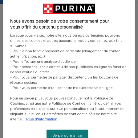
Nous avons besoin de votre consentement pour
vous offrir du contenu personnalisé
®
®
Purina
DentaLife
agit grâce à une action mécanique. Il
Lorsque vous visitez notre site, nous ou nos partenaires pouvons
favorise la mastication et un « brossage » physique de la
utiliser des cookies et autres traceurs, si vous y consentez, aux fins
suivantes :
surface des dents. La combinaison de la texture du
- Pour le bon fonctionnement de notre site (chargement du contenu,
produit, de la forme et de la dimension du bâtonnet à
authentification, etc.)
mâcher permet de nettoyer même les dents difficiles à
- Pour effectuer une analyse d'audience
- Pour personnaliser le contenu de nos publicités en ligne en fonction
atteindre à l'arrière de la mâchoire, qui sont les plus
de vos centres d'intérêt
touchées par la formation du tartre et de la plaque. Dans
- Pour vous permettre de partager du contenu via les boutons de
réseaux sociaux
le cadre d'une utilisation quotidienne, les tests
- Pour vous permettre d'utiliser notre module de chat en ligne
®
®
d'efficacité dentaire de Purina
DentaLife
ont
Pour en savoir plus, vous pouvez consulter notre Politique de
®
®
scientifiquement prouvé que Purina
DentaLife
réduit la
Cookies, ainsi que notre Politique de Confidentialité, ou définir vos
formation du tartre à la surface des dents chez les
préférences en cliquant sur « Je personnalise » ou à tout moment en
cliquant sur le lien « Paramètres de confidentialité » de notre site
chiens.
internet.
Plus d'information
Je personnalise