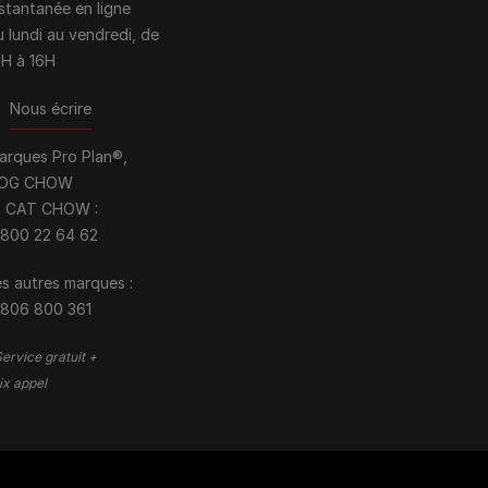
nstantanée en ligne
u lundi au vendredi, de
0H à 16H
>
Nous écrire
arques Pro Plan®,
OG CHOW
t CAT CHOW :
 800 22 64 62
s autres marques :​
 806 800 361
ervice gratuit +
ix appel