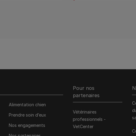
Pour nos
N
partenaires
C
Alimentation chien
d
Vétérinaires
Prendre soin d’eux
s
professionnels -
Nos engagements
VetCenter
C
Nos partenaires