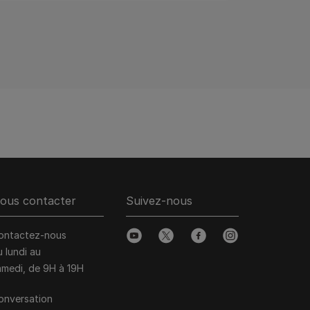
ous contacter
Suivez-nous
ontactez-nous
youtube
twitter
facebook
instagram
u lundi au
amedi, de 9H à 19H
onversation