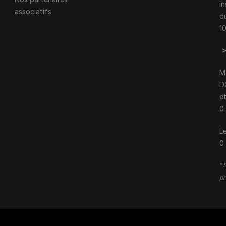
i
associatifs
d
1
M
D
e
0
Le
0
*
S
pr