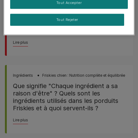
Tout Accepter
Ingrédients
Tout Rejeter
À quoi servent les colorants dans les
produits ?
Lire plus
Ingrédients
Friskies chien : Nutrition complète et équilibrée
Que signifie "Chaque ingrédient a sa
raison d'être" ? Quels sont les
ingrédients utilisés dans les porduits
Friskies et à quoi servent-ils ?
Lire plus