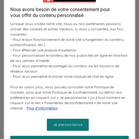
"Les matières grasses constituent, avec les céréales,
Nous avons besoin de votre consentement pour
vous offrir du contenu personnalisé
une des sources essentielles d’apport énergétique
nécessaire à l’alimentation des animaux de compagnie.
Lorsque vous visitez notre site, nous ou nos partenaires pouvons
utiliser des cookies et autres traceurs, si vous y consentez, aux fins
Les matières grasses sont une source majeure d’énergie
suivantes :
et maintiennent la peau, le poil, etc., en bonne santé.
- Pour le bon fonctionnement de notre site (chargement du contenu,
authentification, etc.)
Certaines matières grasses contribuent également au
- Pour effectuer une analyse d'audience
développement sain du cerveau et de la vue chez les
- Pour personnaliser le contenu de nos publicités en ligne en fonction
chiots et les chatons."
de vos centres d'intérêt
- Pour vous permettre de partager du contenu via les boutons de
réseaux sociaux
- Pour vous permettre d'utiliser notre module de chat en ligne
Pour en savoir plus, vous pouvez consulter notre Politique de
Cookies, ainsi que notre Politique de Confidentialité, ou définir vos
préférences en cliquant sur « Je personnalise » ou à tout moment en
Autres questions
cliquant sur le lien « Paramètres de confidentialité » de notre site
internet.
Plus d'information
Je personnalise