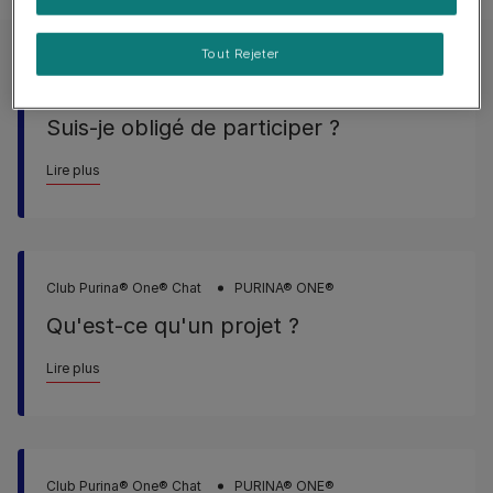
Tout Rejeter
Club Purina® One® Chat
PURINA® ONE®
Suis-je obligé de participer ?
Lire plus
Club Purina® One® Chat
PURINA® ONE®
Qu'est-ce qu'un projet ?
Lire plus
Club Purina® One® Chat
PURINA® ONE®