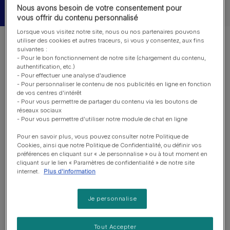
Nous avons besoin de votre consentement pour
vous offrir du contenu personnalisé
Lorsque vous visitez notre site, nous ou nos partenaires pouvons
utiliser des cookies et autres traceurs, si vous y consentez, aux fins
suivantes :
- Pour le bon fonctionnement de notre site (chargement du contenu,
authentification, etc.)
Vous pouvez mettre à jour vos informations à tout
- Pour effectuer une analyse d'audience
- Pour personnaliser le contenu de nos publicités en ligne en fonction
moment dans une zone appelée « profil » que vous
de vos centres d'intérêt
pouvez retrouver facilement en cliquant ici. Une fois sur
- Pour vous permettre de partager du contenu via les boutons de
cette page, vous pouvez modifier le contenu de la
réseaux sociaux
- Pour vous permettre d'utiliser notre module de chat en ligne
rubrique vous concernant.
Pour en savoir plus, vous pouvez consulter notre Politique de
Cookies, ainsi que notre Politique de Confidentialité, ou définir vos
préférences en cliquant sur « Je personnalise » ou à tout moment en
cliquant sur le lien « Paramètres de confidentialité » de notre site
internet.
Plus d'information
Autres questions
Je personnalise
Tout Accepter