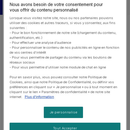
Nous avons besoin de votre consentement pour
vous offrir du contenu personnalisé
Lorsque vous visitez notre site, nous ou nos partenaires pouvons
utiliser des cookies et autres traceurs, si vous y consentez, aux fins
suivantes :
- Pour le bon fonctionnement de notre site (chargement du contenu,
authentification, etc.)
Pour devenir un membre du Club Purina® One® il faut
- Pour effectuer une analyse d'audience
- Pour personnaliser le contenu de nos publicités en ligne en fonction
que vous soyez inscrit au programme PURINA®. Puis,
de vos centres d'intérêt
pour pouvoir intégrer cet espace privilégié il vous faudra
- Pour vous permettre de partager du contenu via les boutons de
également répondre à un questionnaire de recrutement.
réseaux sociaux
- Pour vous permettre d'utiliser notre module de chat en ligne
Pour plus d’informations, cliquez
ici
.
Pour en savoir plus, vous pouvez consulter notre Politique de
Cookies, ainsi que notre Politique de Confidentialité, ou définir vos
préférences en cliquant sur « Je personnalise » ou à tout moment en
cliquant sur le lien « Paramètres de confidentialité » de notre site
internet.
Plus d'information
Autres questions
Je personnalise
Tout Accepter