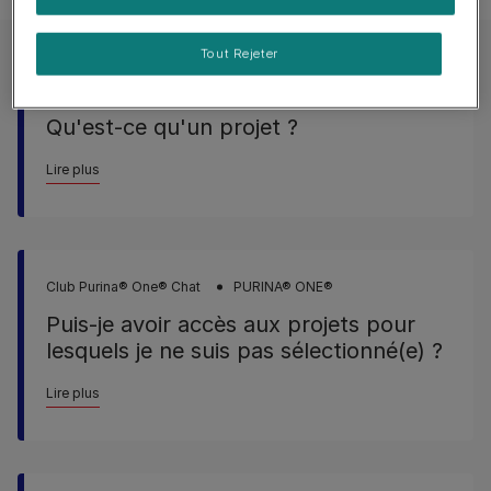
Tout Rejeter
Club Purina® One® Chat
PURINA® ONE®
Qu'est-ce qu'un projet ?
Lire plus
Club Purina® One® Chat
PURINA® ONE®
Puis-je avoir accès aux projets pour
lesquels je ne suis pas sélectionné(e) ?
Lire plus