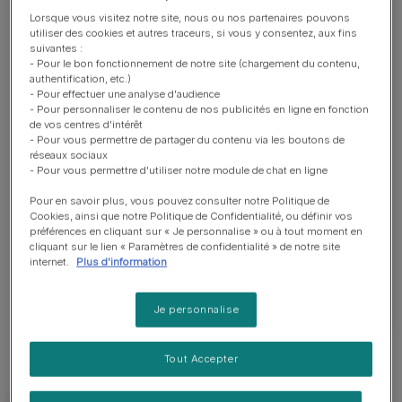
et sa certification. Si vous souhaitez adopter un
Lorsque vous visitez notre site, nous ou nos partenaires pouvons
chiot à un particulier, il faut être conscient que cela
utiliser des cookies et autres traceurs, si vous y consentez, aux fins
suivantes :
engendre moins de garanties. Et si vous souhaitez
- Pour le bon fonctionnement de notre site (chargement du contenu,
passer par un élevage, vous offrez une seconde
authentification, etc.)
chance à un animal qui a peut-être connu des
- Pour effectuer une analyse d'audience
- Pour personnaliser le contenu de nos publicités en ligne en fonction
difficultés dans sa vie. Il est donc crucial
de vos centres d'intérêt
d'analyser tous les aspects de la question avant
- Pour vous permettre de partager du contenu via les boutons de
réseaux sociaux
de prendre votre décision finale d'adopter à un
- Pour vous permettre d'utiliser notre module de chat en ligne
particulier. Mais, en premier lieu, réfléchissez
Pour en savoir plus, vous pouvez consulter notre Politique de
d'abord à ce que l'adoption d'un animal implique !
Cookies, ainsi que notre Politique de Confidentialité, ou définir vos
Ce sera un bouleversement dans votre quotidien,
préférences en cliquant sur « Je personnalise » ou à tout moment en
êtes-vous prêt à faire des concessions pour son
cliquant sur le lien « Paramètres de confidentialité » de notre site
internet.
Plus d'information
bien-être ?
Je personnalise
Tout Accepter