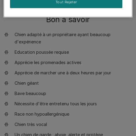
Tout Rejeter
Bon à savoir
Chien adapté à un propriétaire ayant beaucoup
d'expérience
Education poussée requise
Apprécie les promenades actives
Apprécie de marcher une à deux heures par jour
Chien géant
Bave beaucoup
Nécessite d'être entretenu tous les jours
Race non hypoallergénique
Chien très vocal
Un chien de garde : aboie, alerte et protège