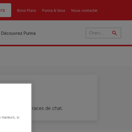
rs
Bons Plans
Purina & Vous
Nous contacter
Découvrez Purina
és
t
ant
u
ulte
des différentes races de chat.
 traceurs, si
s
r
son