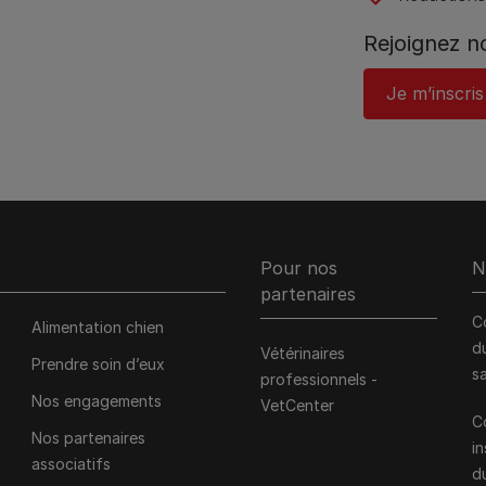
Rejoignez 
Je m’inscris
Pour nos
N
partenaires
C
Alimentation chien
d
Vétérinaires
Prendre soin d’eux
s
professionnels -
Nos engagements
VetCenter
C
Nos partenaires
i
associatifs
d