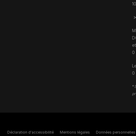
1
M
D
e
0
Le
0
*
S
pr
Déclaration d'accessibilité
Mentions légales
Données personnelles