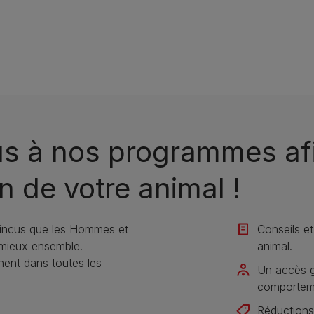
us à nos programmes afi
n de votre animal !​
incus que les Hommes et
Conseils et
 mieux ensemble.
animal​.
nt dans toutes les
Un accès gr
comportemen
Réductions