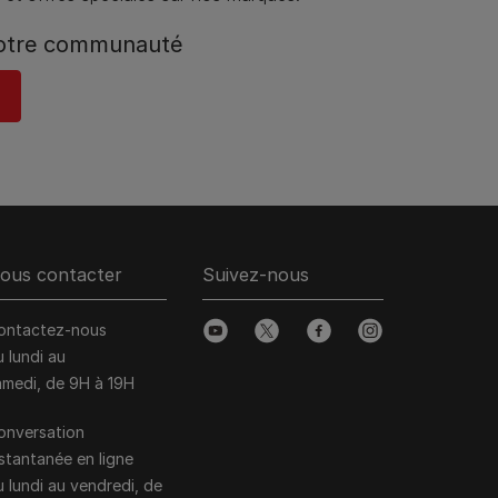
notre communauté
ous contacter
Suivez-nous
ontactez-nous
youtube
twitter
facebook
instagram
u lundi au
amedi, de 9H à 19H
onversation
nstantanée en ligne
u lundi au vendredi, de