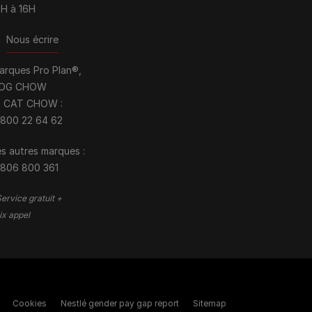
0H à 16H
>
Nous écrire
arques Pro Plan®,
OG CHOW
t CAT CHOW :
 800 22 64 62
s autres marques :​
 806 800 361
ervice gratuit +
ix appel
Cookies
Nestlé gender pay gap report
Sitemap