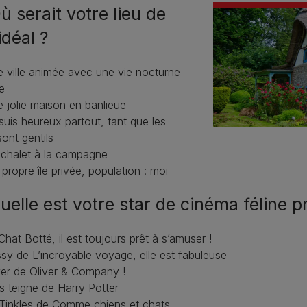
ù serait votre lieu de
idéal ?
e ville animée avec une vie nocturne
e
 jolie maison en banlieue
suis heureux partout, tant que les
ont gentils
 chalet à la campagne
propre île privée, population : moi
uelle est votre star de cinéma féline p
Chat Botté, il est toujours prêt à s’amuser !
sy de L’incroyable voyage, elle est fabuleuse
ver de Oliver & Company !
s teigne de Harry Potter
 Tinkles de Comme chiens et chats