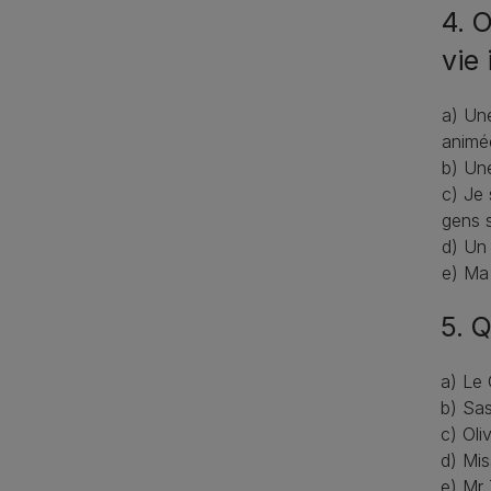
4. O
vie 
a) Un
animé
b) Une
c) Je 
gens s
d) Un
e) Ma 
5. Q
a) Le 
b) Sas
c) Oli
d) Mis
e) Mr