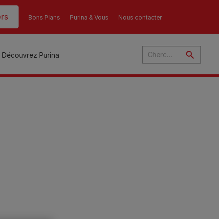
rs
Bons Plans
Purina & Vous
Nous contacter
Découvrez Purina
és
ant
u
ulte
s
r
son