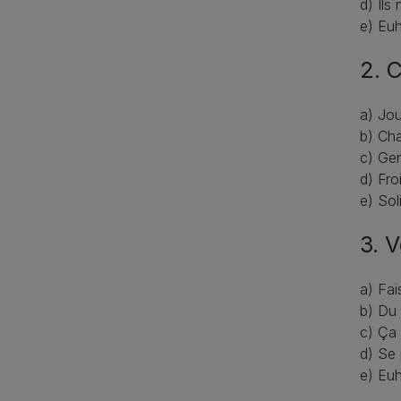
d) Ils
e) Euh
2. 
a) Jo
b) Ch
c) Gen
d) Fro
e) Soli
3. 
a) Fai
b) Du 
c) Ça 
d) Se 
e) Euh