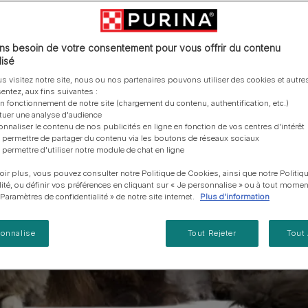
vous posez à propos de nos aliments, de leur
les emballages Purina de la bonne manière.​
chat adulte
PRO PLAN® Veterinary Diets
Purina® One®
Nos efforts en matière
Comment choisir ses
Tous nos conseils d’expe
fabrication et de leur impact environnemental.
d'Agriculture Régénératrice
Santé et bien-être du chat
Purina® One®
Toutes nos marques
récompenses
pour chien
adulte
Nos conseils de tri
Toutes nos marques
Tous nos conseils d’expert
Nos efforts en matière de
s besoin de votre consentement pour vous offrir du contenu
Alimentation pour un chat
En savoir plus
pour chat
développement durable
isé
adulte
Farmtopia
s visitez notre site, nous ou nos partenaires pouvons utiliser des cookies et autres
entez, aux fins suivantes :
on fonctionnement de notre site (chargement du contenu, authentification, etc.)
ctuer une analyse d'audience
onnaliser le contenu de nos publicités en ligne en fonction de vos centres d'intérêt
 permettre de partager du contenu via les boutons de réseaux sociaux
 permettre d'utiliser notre module de chat en ligne
oir plus, vous pouvez consulter notre Politique de Cookies, ainsi que notre Politiq
lité, ou définir vos préférences en cliquant sur « Je personnalise » ou à tout momen
« Paramètres de confidentialité » de notre site internet.
Plus d'information
sonnalise
Tout Rejeter
Tout