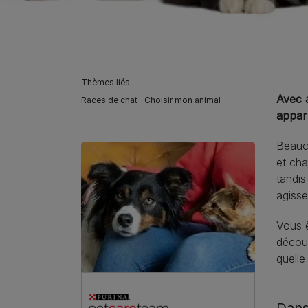
Thèmes liés
Avec 
Races de chat
Choisir mon animal
appar
Beauco
et cha
tandis
agiss
Vous ê
découv
quelle
Dans