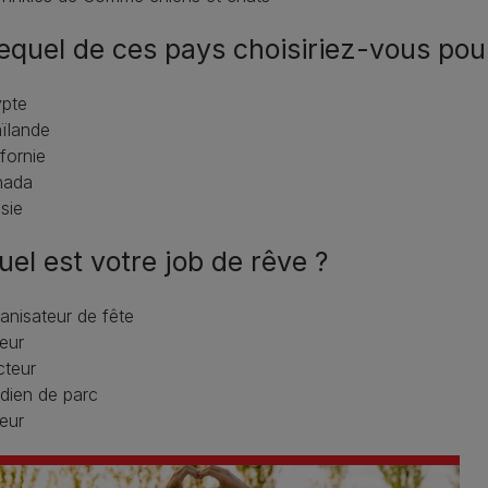
Lequel de ces pays choisiriez-vous po
ypte
ïlande
ifornie
nada
sie
uel est votre job de rêve ?
anisateur de fête
eur
cteur
dien de parc
eur