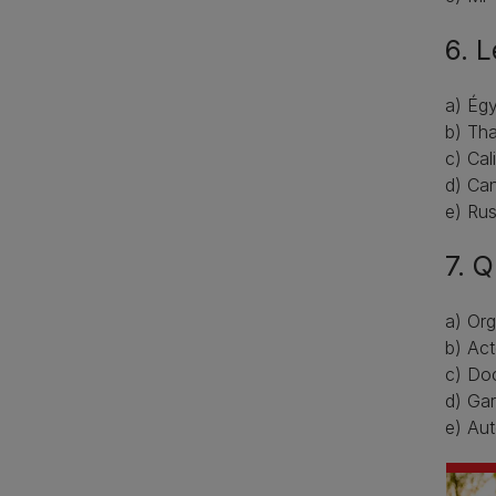
6. 
a) Ég
b) Tha
c) Cal
d) Ca
e) Rus
7. Q
a) Org
b) Act
c) Do
d) Gar
e) Aut