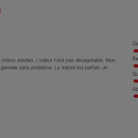
Di
Ra
es chiens adultes. L’odeur n’est pas désagréable. Mon
gamelle sans problème. Le transit est parfait. Je
Qu
Ap