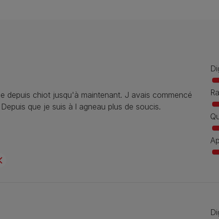
Di
Ra
e depuis chiot jusqu'à maintenant. J avais commencé
 Depuis que je suis à l agneau plus de soucis.
Qu
Ap
Di