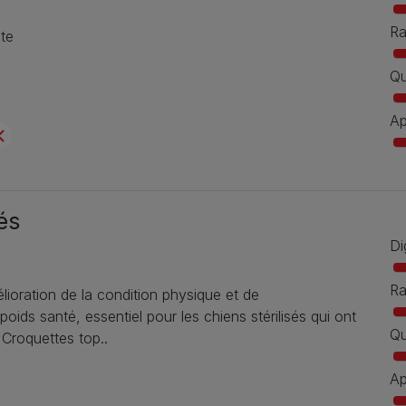
Ra
ite
Qu
Ap
és
Di
Ra
ioration de la condition physique et de
oids santé, essentiel pour les chiens stérilisés qui ont
Qu
 Croquettes top..
Ap