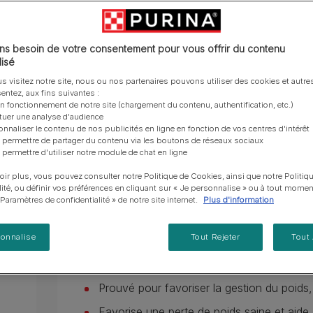
vous posez à propos de nos aliments, de leur
les emballages Purina de la bonne manière.​
chat adulte
PRO PLAN® Veterinary Diets
Purina® One®
Nos efforts en matière
Comment choisir ses
Tous nos conseils d’expe
fabrication et de leur impact environnemental.
d'Agriculture Régénératrice
Santé et bien-être du chat
Purina® One®
Toutes nos marques
récompenses
pour chien
adulte
Nos conseils de tri
Toutes nos marques
Tous nos conseils d’expert
Nos efforts en matière de
En savoir plus
s besoin de votre consentement pour vous offrir du contenu
Alimentation pour un chat
En savoir plus
pour chat
développement durable
isé
adulte
Farmtopia
s visitez notre site, nous ou nos partenaires pouvons utiliser des cookies et autres
Présentation du produit
Ingrédients
entez, aux fins suivantes :
on fonctionnement de notre site (chargement du contenu, authentification, etc.)
ctuer une analyse d'audience
onnaliser le contenu de nos publicités en ligne en fonction de vos centres d'intérêt
 permettre de partager du contenu via les boutons de réseaux sociaux
 permettre d'utiliser notre module de chat en ligne
oir plus, vous pouvez consulter notre Politique de Cookies, ainsi que notre Politiq
lité, ou définir vos préférences en cliquant sur « Je personnalise » ou à tout momen
« Paramètres de confidentialité » de notre site internet.
Plus d'information
Caractéristiques
sonnalise
Tout Rejeter
Tout
Aliment complet pour chiens adultes
Prouvé pour favoriser la gestion du poids,
Favorise une perte de poids saine et aide