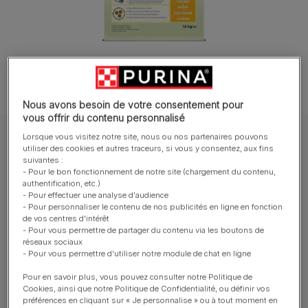
Nous avons besoin de votre consentement pour
vous offrir du contenu personnalisé
Lorsque vous visitez notre site, nous ou nos partenaires pouvons
DOG CHOW® Chien Croquettes
utiliser des cookies et autres traceurs, si vous y consentez, aux fins
DOG CHOW® COMPLET/CLASSIC ADULT -
suivantes :
- Pour le bon fonctionnement de notre site (chargement du contenu,
AU POULET
authentification, etc.)
- Pour effectuer une analyse d'audience
- Pour personnaliser le contenu de nos publicités en ligne en fonction
Tailles disponibles​ :
14kg
de vos centres d'intérêt
- Pour vous permettre de partager du contenu via les boutons de
réseaux sociaux
Cette formule contient des antioxydants pour aider à
- Pour vous permettre d'utiliser notre module de chat en ligne
soutenir les défenses naturelles.
Pour en savoir plus, vous pouvez consulter notre Politique de
La recette contient de la pulpe de bettrave pour aider
Cookies, ainsi que notre Politique de Confidentialité, ou définir vos
préférences en cliquant sur « Je personnalise » ou à tout moment en
à réguler le transit intestinal et à améliorer la qualité