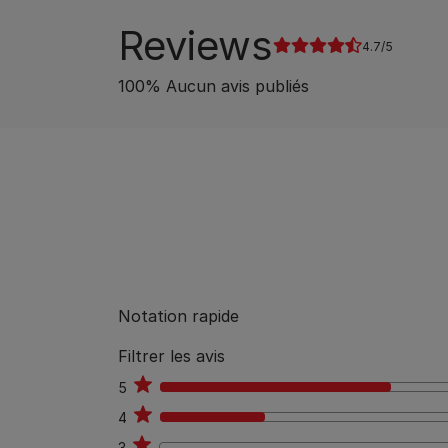
Reviews
4.7
100
%
Aucun avis publiés
Notation rapide
Filtrer les avis
5
22
4
10
3