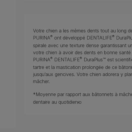
Votre chien a les mêmes dents tout au long de
®
®
PURINA
ont développé DENTALIFE
DuraPlu
spirale avec une texture dense garantissant u
votre chien à avoir des dents en bonne santé 
®
®
PURINA
DENTALIFE
DuraPlus™ est scientif
tartre et la mastication prolongée de ce bât
jusqu’aux gencives. Votre chien adorera y pla
mâcher.
*Moyenne par rapport aux bâtonnets à mâcher PU
dentaire au quotidienю