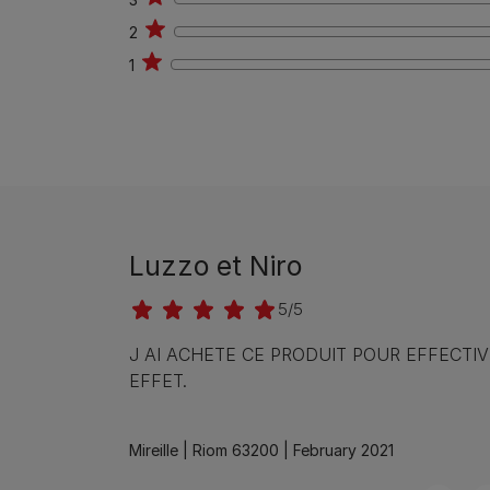
0
2
0
1
0
Luzzo et Niro
5/5
J AI ACHETE CE PRODUIT POUR EFFECT
EFFET.
Mireille |
Riom 63200 |
February 2021