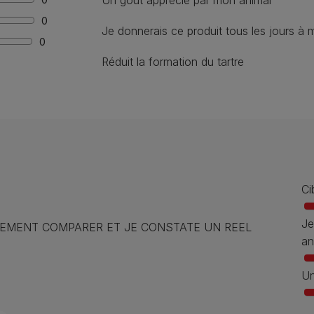
Un gout apprécié par mon animal
0
Je donnerais ce produit tous les jours à
0
Réduit la formation du tartre
Ci
Je
IVEMENT COMPARER ET JE CONSTATE UN REEL
an
Un