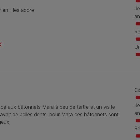
Je
ien il les adore
an
Ré
Un
Ci
Je
âce aux bâtonnets Mara à peu de tartre et un visite
an
e avait de belles dents .pour Mara ces bâtonnets sont
 jeux
Ré