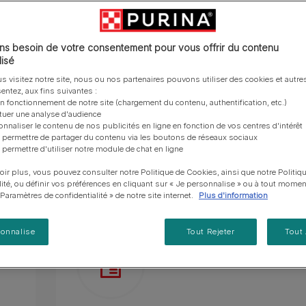
vous posez à propos de nos aliments, de leur
les emballages Purina de la bonne manière.​
chat adulte
PRO PLAN® Veterinary Diets
Purina® One®
Nos efforts en matière
Comment choisir ses
Tous nos conseils d’expe
fabrication et de leur impact environnemental.
d'Agriculture Régénératrice
Santé et bien-être du chat
Purina® One®
Toutes nos marques
récompenses
pour chien
adulte
Nos conseils de tri
Toutes nos marques
Tous nos conseils d’expert
Bâtonnets à la texture dense longue durée po
Nos efforts en matière de
s besoin de votre consentement pour vous offrir du contenu
Alimentation pour un chat
En savoir plus
pour chat
développement durable
isé
adulte
Texture dense longue durée pour un nettoyag
Farmtopia
s visitez notre site, nous ou nos partenaires pouvons utiliser des cookies et autres
entez, aux fins suivantes :
Scientifiquement prouvé pour réduire la format
on fonctionnement de notre site (chargement du contenu, authentification, etc.)
ctuer une analyse d'audience
Aide à réduire la formation de la plaque et contr
onnaliser le contenu de nos publicités en ligne en fonction de vos centres d'intérêt
 permettre de partager du contenu via les boutons de réseaux sociaux
En savoir plus
 permettre d'utiliser notre module de chat en ligne
oir plus, vous pouvez consulter notre Politique de Cookies, ainsi que notre Politiq
Présentation du produit
Ingrédients
lité, ou définir vos préférences en cliquant sur « Je personnalise » ou à tout momen
« Paramètres de confidentialité » de notre site internet.
Plus d'information
sonnalise
Tout Rejeter
Tout