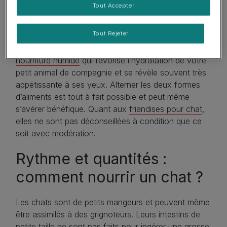
Tout Accepter
permet au chat de se nourrir tout au long de la
journée et de la nuit (voir par ailleurs) et elles sont
Tout Rejeter
recommandées en ce qui concerne l’hygiène
dentaire. La pâtée pour chat est, pour sa part,
une
nourriture humide
qui favorise l’hydratation de votre
petit animal de compagnie et se révèle souvent très
appétissante à ses yeux. Alterner les deux formes
d’aliments est tout à fait possible et peut même
s’avérer bénéfique. Quant aux
friandises pour chat
,
elles ne sont pas déconseillées à condition que ce
soit avec modération.
Rythme et quantités :
comment nourrir un chat ?
Les chats sont de petits mangeurs et peuvent même
être assimilés à des grignoteurs. Leurs intestins de
petite taille ne sont pas faits pour ingérer une grosse