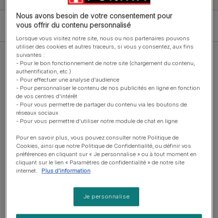
Nous avons besoin de votre consentement pour
vous offrir du contenu personnalisé
Filter
Lorsque vous visitez notre site, nous ou nos partenaires pouvons
utiliser des cookies et autres traceurs, si vous y consentez, aux fins
suivantes :
- Pour le bon fonctionnement de notre site (chargement du contenu,
authentification, etc.)
208 Résultats
- Pour effectuer une analyse d'audience
- Pour personnaliser le contenu de nos publicités en ligne en fonction
Pagination
de vos centres d'intérêt
First page
Page
Page
Current page
1
…
16
17
18
- Pour vous permettre de partager du contenu via les boutons de
réseaux sociaux
- Pour vous permettre d'utiliser notre module de chat en ligne
Pour en savoir plus, vous pouvez consulter notre Politique de
Cookies, ainsi que notre Politique de Confidentialité, ou définir vos
Croquettes ou pâtée :
préférences en cliquant sur « Je personnalise » ou à tout moment en
cliquant sur le lien « Paramètres de confidentialité » de notre site
quelle est l’alimentation
internet.
Plus d'information
idéale pour un chat ?
Je personnalise
Les croquettes sont une alimentation sèche
qui