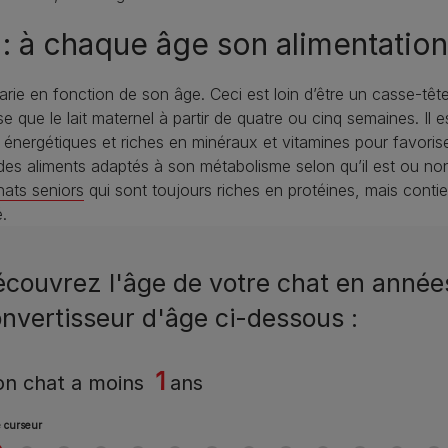
 : à chaque âge son alimentatio
rie en fonction de son âge. Ceci est loin d’être un casse-tête 
 le lait maternel à partir de quatre ou cinq semaines. Il est
s énergétiques et riches en minéraux et vitamines pour favorise
c des aliments adaptés à son métabolisme selon qu’il est ou non
hats seniors
qui sont toujours riches en protéines, mais conti
.
couvrez l'âge de votre chat en année
nvertisseur d'âge ci-dessous :
1
n chat a
moins
ans
le curseur