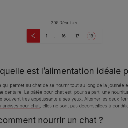
208 Résultats
First page
Page
Page
Current page
1
…
16
17
18
uelle est l’alimentation idéale 
e
qui permet au chat de se nourrir tout au long de la journée et d
 dentaire. La pâtée pour chat est, pour sa part,
une nourrit
e souvent très appétissante à ses yeux. Alterner les deux forme
friandises pour chat
, elles ne sont pas déconseillées à condit
 comment nourrir un chat ?