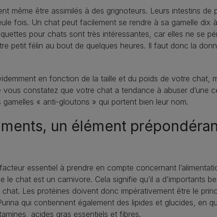
t même être assimilés à des grignoteurs. Leurs intestins de pet
ule fois. Un chat peut facilement se rendre à sa gamelle dix 
quettes pour chats sont très intéressantes, car elles ne se pé
e petit félin au bout de quelques heures. Il faut donc la donne
demment en fonction de la taille et du poids de votre chat, mais
e vous constatez que votre chat a tendance à abuser d’une 
 gamelles « anti-gloutons » qui portent bien leur nom.
iments, un élément prépondérant
e facteur essentiel à prendre en compte concernant l’alimentati
e le chat est un carnivore. Cela signifie qu’il a d’importants 
chat. Les protéines doivent donc impérativement être le princi
Purina qui contiennent également des lipides et glucides, en q
amines, acides gras essentiels et fibres.