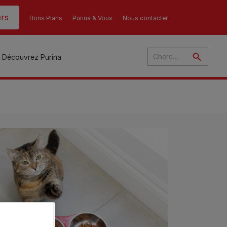
rs
Bons Plans
Purina & Vous
Nous contacter
Découvrez Purina
és
ant
u
ulte
s
r
son