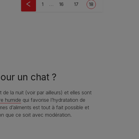
Pagination
First page
Page
Page
Current page
1
…
16
17
18
pour un chat ?
e la nuit (voir par ailleurs) et elles sont
ure humide
qui favorise l’hydratation de
s d’aliments est tout à fait possible et
ion que ce soit avec modération.