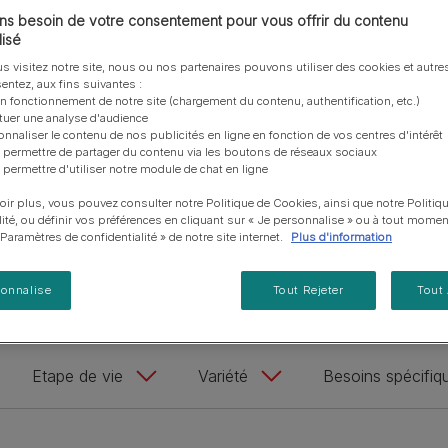
vous posez à propos de nos aliments, de leur
les emballages Purina de la bonne manière.​
chat adulte
e qualité car ce sont de fins gourmets !
PRO PLAN® Veterinary Diets
Purina® One®
Nos efforts en matière
s besoin de votre consentement pour vous offrir du contenu
Comment choisir ses
Tous nos conseils d’expe
fabrication et de leur impact environnemental.
d'Agriculture Régénératrice
Santé et bien-être du chat
Purina® One®
Toutes nos marques
récompenses
pour chien
isé
adulte
Nos conseils de tri
Toutes nos marques
Tous nos conseils d’expert
s visitez notre site, nous ou nos partenaires pouvons utiliser des cookies et autres
Nos efforts en matière de
Alimentation pour un chat
En savoir plus
pour chat
entez, aux fins suivantes :
développement durable
adulte
*Un bol d’eau propr
on fonctionnement de notre site (chargement du contenu, authentification, etc.)
Farmtopia
ctuer une analyse d'audience
onnaliser le contenu de nos publicités en ligne en fonction de vos centres d'intérêt
 permettre de partager du contenu via les boutons de réseaux sociaux
 permettre d'utiliser notre module de chat en ligne
Découvrir nos produits pour Chat
oir plus, vous pouvez consulter notre Politique de Cookies, ainsi que notre Politiq
lité, ou définir vos préférences en cliquant sur « Je personnalise » ou à tout momen
« Paramètres de confidentialité » de notre site internet.
Plus d'information
s
Alimentation humide
Friandises
Chaton
sonnalise
Tout Rejeter
Tout
Etape de vie
Variété
Besoins spécifiqu