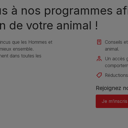
us à nos programmes afi
n de votre animal !​
incus que les Hommes et
Conseils et
 mieux ensemble.
animal​.
nt dans toutes les
Un accès gr
comportemen
Réductions
Rejoignez 
Je m’inscris