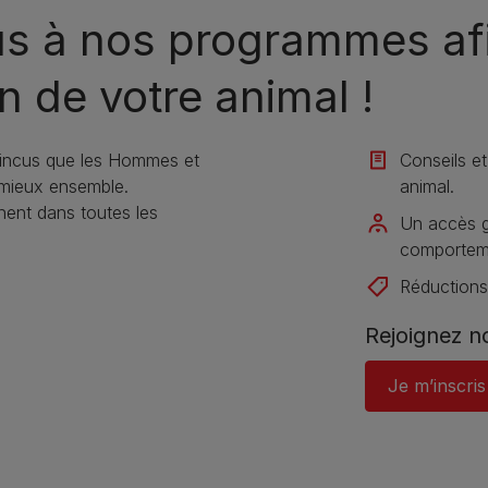
us à nos programmes afi
n de votre animal !​
incus que les Hommes et
Conseils et
 mieux ensemble.
animal​.
nt dans toutes les
Un accès gr
comportemen
Réductions
Rejoignez 
Je m’inscris