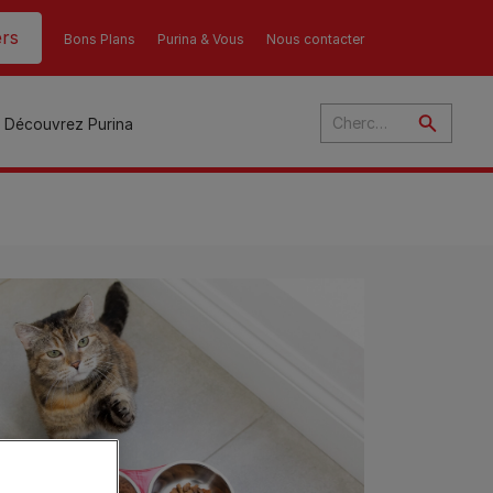
rs
Bons Plans
Purina & Vous
Nous contacter
Découvrez Purina
és
ant
u
ulte
s
r
son