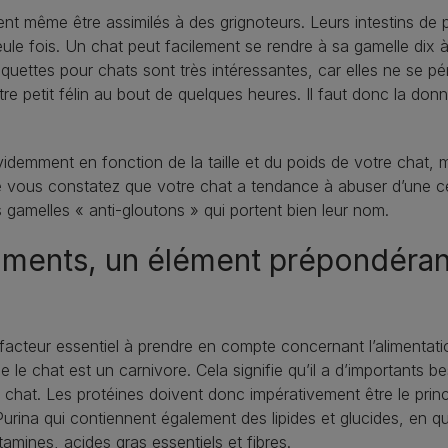
t même être assimilés à des grignoteurs. Leurs intestins de pet
ule fois. Un chat peut facilement se rendre à sa gamelle dix 
quettes pour chats sont très intéressantes, car elles ne se pé
e petit félin au bout de quelques heures. Il faut donc la donne
demment en fonction de la taille et du poids de votre chat, mais
e vous constatez que votre chat a tendance à abuser d’une 
 gamelles « anti-gloutons » qui portent bien leur nom.
iments, un élément prépondérant
e facteur essentiel à prendre en compte concernant l’alimentati
e le chat est un carnivore. Cela signifie qu’il a d’importants 
chat. Les protéines doivent donc impérativement être le princi
Purina qui contiennent également des lipides et glucides, en q
amines, acides gras essentiels et fibres.