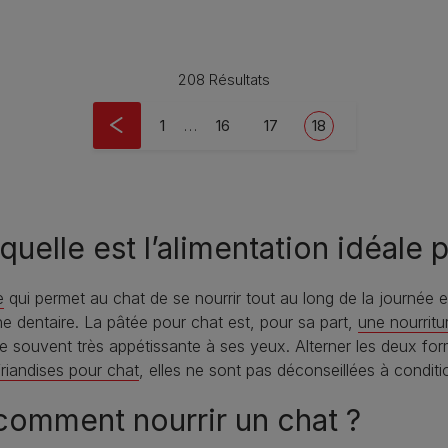
208 Résultats
First page
Page
Page
Current page
1
…
16
17
18
uelle est l’alimentation idéale 
e
qui permet au chat de se nourrir tout au long de la journée et d
 dentaire. La pâtée pour chat est, pour sa part,
une nourrit
e souvent très appétissante à ses yeux. Alterner les deux forme
friandises pour chat
, elles ne sont pas déconseillées à condit
 comment nourrir un chat ?