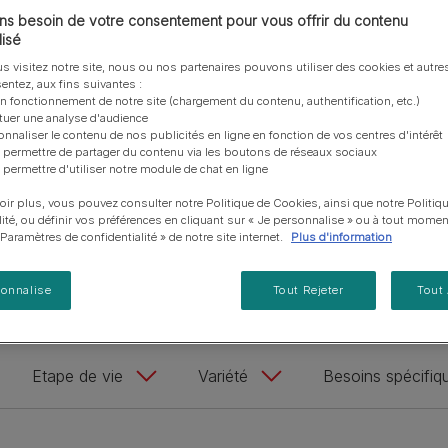
vous posez à propos de nos aliments, de leur
les emballages Purina de la bonne manière.​
chat adulte
e qualité car ce sont de fins gourmets !
PRO PLAN® Veterinary Diets
Purina® One®
Nos efforts en matière
s besoin de votre consentement pour vous offrir du contenu
Comment choisir ses
Tous nos conseils d’expe
fabrication et de leur impact environnemental.
d'Agriculture Régénératrice
Santé et bien-être du chat
Purina® One®
Toutes nos marques
récompenses
pour chien
isé
adulte
Nos conseils de tri
Toutes nos marques
Tous nos conseils d’expert
s visitez notre site, nous ou nos partenaires pouvons utiliser des cookies et autres
Nos efforts en matière de
Alimentation pour un chat
En savoir plus
pour chat
entez, aux fins suivantes :
développement durable
adulte
*Un bol d’eau propr
on fonctionnement de notre site (chargement du contenu, authentification, etc.)
Farmtopia
ctuer une analyse d'audience
onnaliser le contenu de nos publicités en ligne en fonction de vos centres d'intérêt
 permettre de partager du contenu via les boutons de réseaux sociaux
 permettre d'utiliser notre module de chat en ligne
Découvrir nos produits pour Chat
oir plus, vous pouvez consulter notre Politique de Cookies, ainsi que notre Politiq
lité, ou définir vos préférences en cliquant sur « Je personnalise » ou à tout momen
« Paramètres de confidentialité » de notre site internet.
Plus d'information
s
Alimentation humide
Friandises
Chaton
sonnalise
Tout Rejeter
Tout
Etape de vie
Variété
Besoins spécifiqu