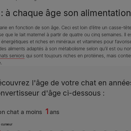
 : à chaque âge son alimentatio
rie en fonction de son âge. Ceci est loin d’être un casse-tête 
 le lait maternel à partir de quatre ou cinq semaines. Il est
s énergétiques et riches en minéraux et vitamines pour favorise
c des aliments adaptés à son métabolisme selon qu’il est ou non
hats seniors
qui sont toujours riches en protéines, mais conti
.
couvrez l'âge de votre chat en année
nvertisseur d'âge ci-dessous :
1
n chat a
moins
ans
le curseur