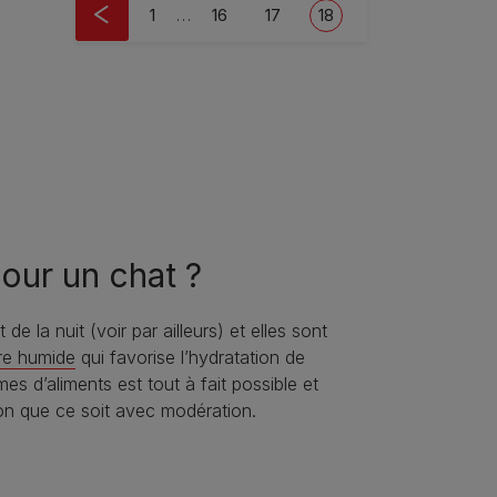
Pagination
First page
Page
Page
Current page
1
…
16
17
18
pour un chat ?
e la nuit (voir par ailleurs) et elles sont
ure humide
qui favorise l’hydratation de
s d’aliments est tout à fait possible et
ion que ce soit avec modération.