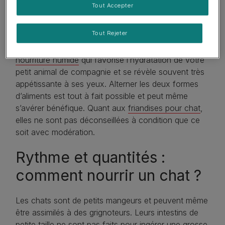
Tout Accepter
permet au chat de se nourrir tout au long de la
journée et de la nuit (voir par ailleurs) et elles sont
Tout Rejeter
recommandées en ce qui concerne l’hygiène
dentaire. La pâtée pour chat est, pour sa part,
une
nourriture humide
qui favorise l’hydratation de votre
petit animal de compagnie et se révèle souvent très
appétissante à ses yeux. Alterner les deux formes
d’aliments est tout à fait possible et peut même
s’avérer bénéfique. Quant aux
friandises pour chat
,
elles ne sont pas déconseillées à condition que ce
soit avec modération.
Rythme et quantités :
comment nourrir un chat ?
Les chats sont de petits mangeurs et peuvent même
être assimilés à des grignoteurs. Leurs intestins de
petite taille ne sont pas faits pour ingérer une grosse