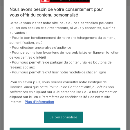
Nous avons besoin de votre consentement pour
vous offrir du contenu personnalisé
Filter
Lorsque vous visitez notre site, nous ou nos partenaires pouvons
utiliser des cookies et autres traceurs, si vous y consentez, aux fins
suivantes :
- Pour le bon fonctionnement de notre site (chargement du contenu,
authentification, etc.)
208 Résultats
- Pour effectuer une analyse d'audience
- Pour personnaliser le contenu de nos publicités en ligne en fonction
Pagination
de vos centres d'intérêt
First page
Page
Page
Current page
1
…
16
17
18
- Pour vous permettre de partager du contenu via les boutons de
réseaux sociaux
- Pour vous permettre d'utiliser notre module de chat en ligne
Pour en savoir plus, vous pouvez consulter notre Politique de
Cookies, ainsi que notre Politique de Confidentialité, ou définir vos
Croquettes ou pâtée :
préférences en cliquant sur « Je personnalise » ou à tout moment en
cliquant sur le lien « Paramètres de confidentialité » de notre site
quelle est l’alimentation
internet.
Plus d'information
idéale pour un chat ?
Je personnalise
Les croquettes sont une alimentation sèche
qui