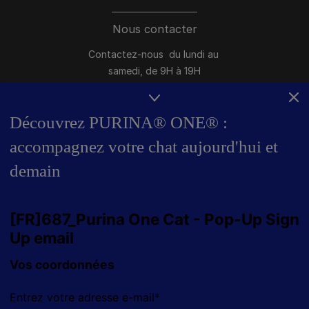
Nous contacter
Contactez-nous du lundi au
samedi, de 9H à 19H
Conversation instantanée en ligne
du lundi au vendredi, de 10H à 16H
Découvrez PURINA® ONE® :
accompagnez votre chat aujourd'hui et
>
Nous écrire
demain
Marques Pro Plan®, DOG CHOW
et CAT CHOW :
0 800 22 64 62
Les autres marques :​
0 806 800 361
*
Service gratuit + prix appel