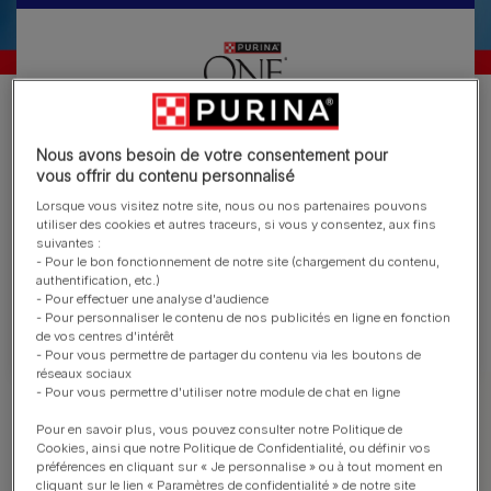
Découvrez les Terrines
Nous avons besoin de votre consentement pour
Purina® ONE® pour chat
vous offrir du contenu personnalisé
Lorsque vous visitez notre site, nous ou nos partenaires pouvons
Une nouvelle texture pour votre chat stérilisé :
utiliser des cookies et autres traceurs, si vous y consentez, aux fins
suivantes :
une délicieuse terrine associée à des morceaux
- Pour le bon fonctionnement de notre site (chargement du contenu,
tendres et des légumes cuits à la vapeur, pour
authentification, etc.)
une haute nutrition et le bien-être général des
- Pour effectuer une analyse d'audience
- Pour personnaliser le contenu de nos publicités en ligne en fonction
chats
de vos centres d'intérêt
- Pour vous permettre de partager du contenu via les boutons de
réseaux sociaux
- Pour vous permettre d'utiliser notre module de chat en ligne
Découvrir nos aliments pour chats
Pour en savoir plus, vous pouvez consulter notre Politique de
Cookies, ainsi que notre Politique de Confidentialité, ou définir vos
préférences en cliquant sur « Je personnalise » ou à tout moment en
cliquant sur le lien « Paramètres de confidentialité » de notre site