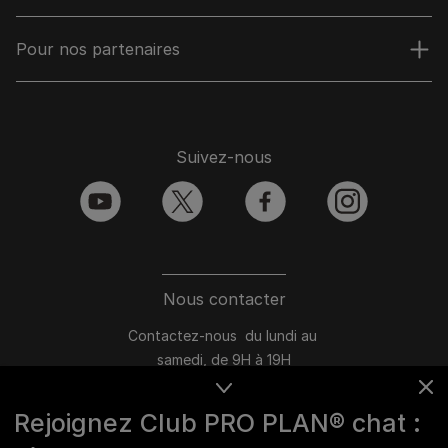
Pour nos partenaires
Suivez-nous
youtube
twitter
facebook
instagram
Nous contacter
Contactez-nous du lundi au
samedi, de 9H à 19H
Conversation instantanée en ligne
Rejoignez Club PRO PLAN® chat :
du lundi au vendredi, de 10H à 16H