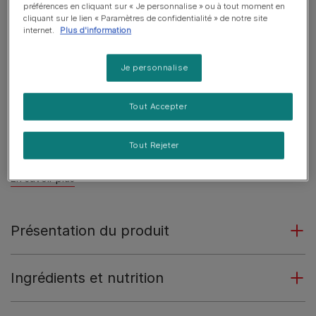
préférences en cliquant sur « Je personnalise » ou à tout moment en
canaille.
cliquant sur le lien « Paramètres de confidentialité » de notre site
internet.
Plus d'information
Une sauce parfaitement lisse et délicieuse à laper -
sans morceaux !
Je personnalise
Élaboré avec des ingrédients de qualité
rigoureusement sélectionnés, pour un repas que
Tout Accepter
vous pouvez lui servir en toute confiance.
Un petit plaisir faible en calories : seulement 10 kcal
Tout Rejeter
par sachet.
En savoir plus
Présentation du produit
Ingrédients et nutrition