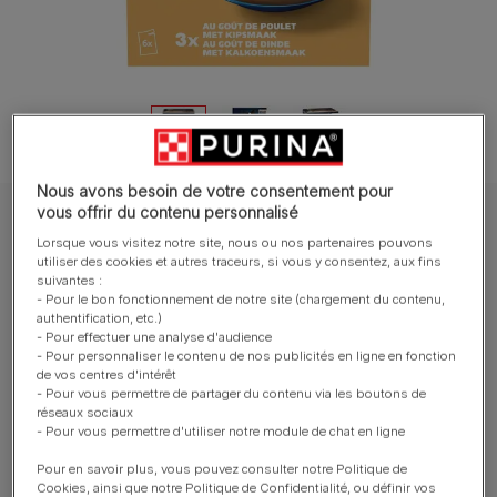
Nous avons besoin de votre consentement pour
vous offrir du contenu personnalisé
FELIX® Sauce Time au goût de Poulet et au goût de Dinde
Lorsque vous visitez notre site, nous ou nos partenaires pouvons
FELIX® Sauce Time au goût de Poulet et au
utiliser des cookies et autres traceurs, si vous y consentez, aux fins
suivantes :
goût de Dinde
- Pour le bon fonctionnement de notre site (chargement du contenu,
authentification, etc.)
- Pour effectuer une analyse d'audience
Rédiger un avis
- Pour personnaliser le contenu de nos publicités en ligne en fonction
Nouveau
de vos centres d'intérêt
- Pour vous permettre de partager du contenu via les boutons de
réseaux sociaux
- Pour vous permettre d'utiliser notre module de chat en ligne
Tailles disponibles​ :
6x40g
Pour en savoir plus, vous pouvez consulter notre Politique de
Cookies, ainsi que notre Politique de Confidentialité, ou définir vos
Un petit Extra pour casser la routine de votre petite