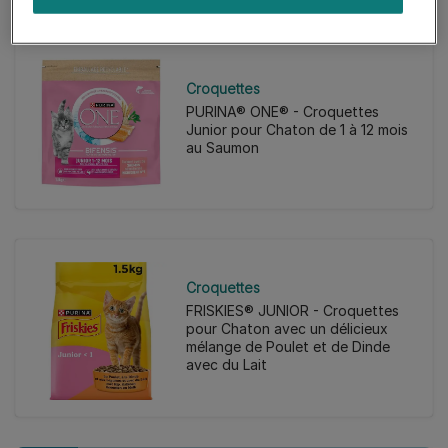
Croquettes
PURINA® ONE® - Croquettes
Junior pour Chaton de 1 à 12 mois
au Saumon
Croquettes
FRISKIES® JUNIOR - Croquettes
pour Chaton avec un délicieux
mélange de Poulet et de Dinde
avec du Lait