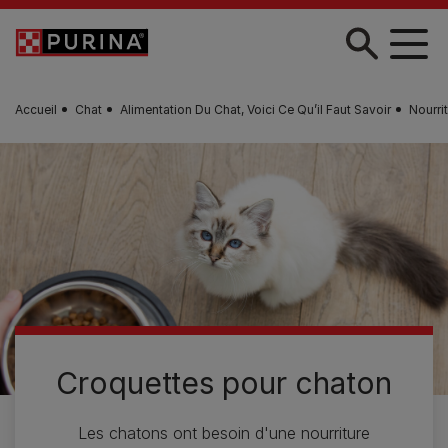
Skip to main content
Accueil
Chat
Alimentation Du Chat, Voici Ce Qu’il Faut Savoir
Nourri
Croquettes pour chaton
Les chatons ont besoin d'une nourriture