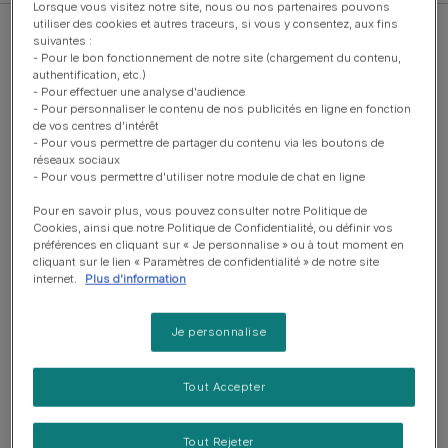
Lorsque vous visitez notre site, nous ou nos partenaires pouvons
utiliser des cookies et autres traceurs, si vous y consentez, aux fins
suivantes :
- Pour le bon fonctionnement de notre site (chargement du contenu,
authentification, etc.)
- Pour effectuer une analyse d'audience
- Pour personnaliser le contenu de nos publicités en ligne en fonction
Croquettes
de vos centres d'intérêt
PURINA CAT CHOW® –
- Pour vous permettre de partager du contenu via les boutons de
réseaux sociaux
Croquettes pour chatons riches
- Pour vous permettre d'utiliser notre module de chat en ligne
en Poulet
Pour en savoir plus, vous pouvez consulter notre Politique de
Cookies, ainsi que notre Politique de Confidentialité, ou définir vos
préférences en cliquant sur « Je personnalise » ou à tout moment en
cliquant sur le lien « Paramètres de confidentialité » de notre site
internet.
Plus d'information
Croquettes
Purina® PRO PLAN® Sterilised
Je personnalise
Kitten HEALTHY START, Riche en
Saumon - Croquettes pour
Chaton Stérilisé aidant au
Tout Accepter
renforcement de la réponse
immunitaire.
Tout Rejeter