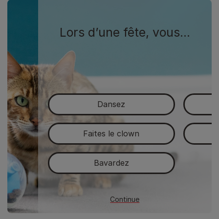
Lors d’une fête, vous…
Dansez
C
Faites le clown
Bavardez
Continue