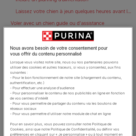
Laissez votre chien à jeun quelques heures avant le vol
Voler avec un chien guide ou d'assistance
Conseils pratiques pour voyager en avion avec un chien
Calmez un chiot stressé
Nous avons besoin de votre consentement pour
vous offrir du contenu personnalisé
Tenez compte des interdictions
Lorsque vous visitez notre site, nous ou nos partenaires pouvons
utiliser des cookies et autres traceurs, si vous y consentez, aux fins
Vérifiez les polices d’assurance
suivantes :
- Pour le bon fonctionnement de notre site (chargement du contenu,
Faites un plan de vol simple
authentification, etc.)
- Pour effectuer une analyse d'audience
- Pour personnaliser le contenu de nos publicités en ligne en fonction
Cages séparées
de vos centres d'intérêt
- Pour vous permettre de partager du contenu via les boutons de
réseaux sociaux
- Pour vous permettre d'utiliser notre module de chat en ligne
Les choses à prévoir avant
Pour en savoir plus, vous pouvez consulter notre Politique de
de voyager en avion avec un
Cookies, ainsi que notre Politique de Confidentialité, ou définir vos
préférences en cliquant sur « Je personnalise » ou à tout moment en