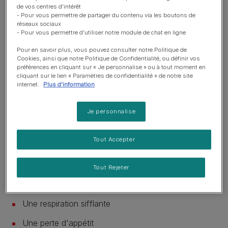
de vos centres d'intérêt
importante, signe qu’il est peut-être temps de rendre
- Pour vous permettre de partager du contenu via les boutons de
visite à votre vétérinaire
réseaux sociaux
- Pour vous permettre d'utiliser notre module de chat en ligne
La plupart du temps, un chat éternue pour des raisons
Pour en savoir plus, vous pouvez consulter notre Politique de
bénignes. Mais lorsque les éternuements deviennent
Cookies, ainsi que notre Politique de Confidentialité, ou définir vos
récurrents ou s’accompagnent de symptômes
préférences en cliquant sur « Je personnalise » ou à tout moment en
cliquant sur le lien « Paramètres de confidentialité » de notre site
supplémentaires, cela peut révéler une maladie sous-
internet.
Plus d'information
jacente nécessitant une consultation vétérinaire.
Je personnalise
Symptômes associés à
surveiller
Tout Accepter
Un
chat qui éternue
peut également présenter :
Tout Rejeter
Un écoulement nasal ou oculaire
Une respiration sifflante
Une perte d'appétit