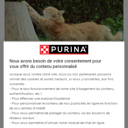
Nous avons besoin de votre consentement pour
vous offrir du contenu personnalisé
Les chats se font les griffes
non seulement pour les
Lorsque vous visitez notre site, nous ou nos partenaires pouvons
utiliser des cookies et autres traceurs, si vous y consentez, aux fins
entretenir, mais aussi pour marquer leur territoire en
suivantes :
laissant une marque visible et olfactive. Certains chats
- Pour le bon fonctionnement de notre site (chargement du contenu,
authentification, etc.)
mâchent également des matières comme le cuir, le tissu
- Pour effectuer une analyse d'audience
et le carton parfois de manière compulsive, signe d’un
- Pour personnaliser le contenu de nos publicités en ligne en fonction
mal-être.
de vos centres d'intérêt
- Pour vous permettre de partager du contenu via les boutons de
réseaux sociaux
Que faire si mon chat fait ses
- Pour vous permettre d'utiliser notre module de chat en ligne