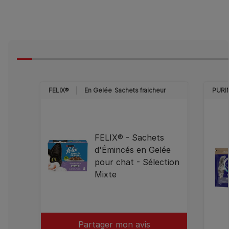
FELIX®
En Gelée
Sachets fraicheur
PURI
FELIX® - Sachets
d'Émincés en Gelée
pour chat - Sélection
Mixte
Partager mon avis