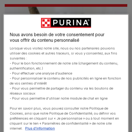
Nous avons besoin de votre consentement pour
vous offrir du contenu personnalisé
Lorsque vous visitez notre site, nous ou nos partenaires pouvons
utiliser des cookies et autres traceurs, si vous y consentez, aux fins
suivantes :
- Pour le bon fonctionnement de notre site (chargement du contenu,
authentification, etc.)
- Pour effectuer une analyse d'audience
- Pour personnaliser le contenu de nos publicités en ligne en fonction
de vos centres d'intérêt
Une plaque dentaire (résidus alimentaires et bactéries) se
- Pour vous permettre de partager du contenu via les boutons de
forme sur la partie extérieure des dents des chats. Cette
réseaux sociaux
plaque se transforme en tartre, qui irrite les gencives et
- Pour vous permettre d'utiliser notre module de chat en ligne
provoque des gingivites ainsi que la perte de dents. Les
Pour en savoir plus, vous pouvez consulter notre Politique de
bactéries peuvent même s'introduire dans le sang et
Cookies, ainsi que notre Politique de Confidentialité, ou définir vos
préférences en cliquant sur « Je personnalise » ou à tout moment en
endommager les reins ou d'autres organes.
cliquant sur le lien « Paramètres de confidentialité » de notre site
internet.
Plus d'information