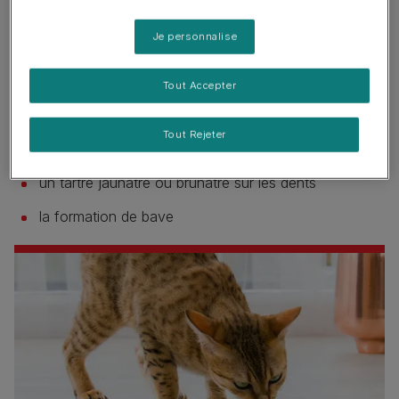
Les signes de danger
Je personnalise
Les signes cliniques d'une maladie des gencives de
stade avancé sont :
Tout Accepter
une mauvaise haleine
Tout Rejeter
des gencives enflammées
un tartre jaunâtre ou brunâtre sur les dents
la formation de bave