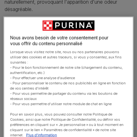
naturellement, provoquant l'apparition d'une odeur
désagréable.
Tous les chats peuvent souffrir de cette maladie mais
certains chats de race semblent avoir une prédisposition
particulière. Les races brachycéphales (caractérisées par
Nous avons besoin de votre consentement pour
vous offrir du contenu personnalisé
un museau court et une tête large) telles que les
Persans, les British et les Exotic Shorthairs ont de petites
Lorsque vous visitez notre site, nous ou nos partenaires pouvons
utiliser des cookies et autres traceurs, si vous y consentez, aux fins
mâchoires où les dents n’ont pas la place de se
suivantes :
développer correctement et sont mal alignées. Ces
- Pour le bon fonctionnement de notre site (chargement du contenu,
authentification, etc.)
caractéristiques entraînent une prédisposition à la
- Pour effectuer une analyse d'audience
maladie parodontale et à l'halitose.
- Pour personnaliser le contenu de nos publicités en ligne en fonction
de vos centres d'intérêt
- Pour vous permettre de partager du contenu via les boutons de
Une mauvaise haleine persistante peut également
réseaux sociaux
indiquer d'autres problèmes médicaux sous-jacents tels
- Pour vous permettre d'utiliser notre module de chat en ligne
qu'une insuffisance rénale, des problèmes respiratoires
Pour en savoir plus, vous pouvez consulter notre Politique de
ou gastro-intestinaux et des problèmes hépatiques. En
Cookies, ainsi que notre Politique de Confidentialité, ou définir vos
cas d'inquiétude, demandez conseil auprès de votre
préférences en cliquant sur « Je personnalise » ou à tout moment en
cliquant sur le lien « Paramètres de confidentialité » de notre site
vétérinaire.
internet.
Plus d'information