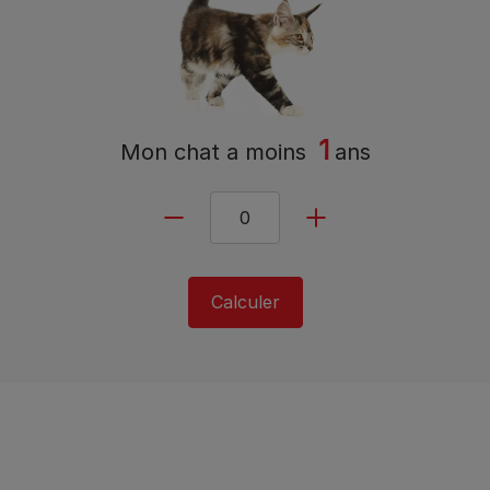
1
Mon chat a
moins
ans
Calculer