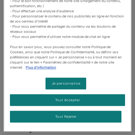
- Pour le bon fonctionnement de notre site (chargement du contenu,
particules végétales qui se fixent à l’intérieur du nez.
authentification, etc.)
- Pour effectuer une analyse d'audience
- Pour personnaliser le contenu de nos publicités en ligne en fonction
Si les
éternuements de votre chat s’accompagnent d’un
de vos centres d'intérêt
écoulement nasal
, votre chat est peut être victime d’une
- Pour vous permettre de partager du contenu via les boutons de
réseaux sociaux
mycose nasale ou d’une allergie.
- Pour vous permettre d'utiliser notre module de chat en ligne
Chez un
chat âgé
, des éternuements accompagnent
Pour en savoir plus, vous pouvez consulter notre Politique de
Cookies, ainsi que notre Politique de Confidentialité, ou définir vos
parfois des douleurs dentaires ou une tumeur.
préférences en cliquant sur « Je personnalise » ou à tout moment en
cliquant sur le lien « Paramètres de confidentialité » de notre site
Dans tous les cas, consultez votre vétérinaire si les
internet.
Plus d'information
signes anormaux persistent.
Je personnalise
Sachez également que la
principale cause d’éternuement
chez le chat est une
maladie appelée coryza (ou grippe
Tout Accepter
du chat)
.
Mon chat éternue : et si c’est
Tout Rejeter
le coryza ?