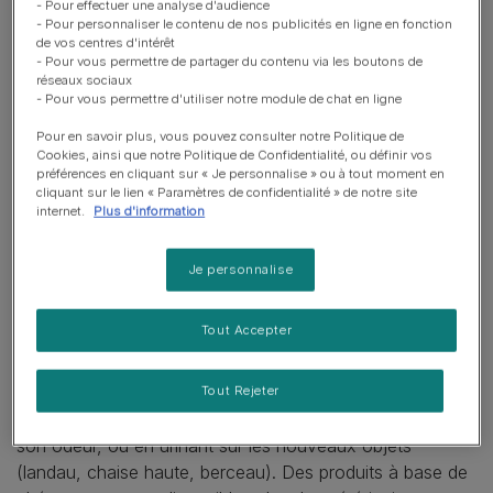
les espaces où il a l’habitude d’être :
- Pour effectuer une analyse d'audience
- Pour personnaliser le contenu de nos publicités en ligne en fonction
de vos centres d'intérêt
Mettez son couchage, ses gamelles, ses jouets, sa
- Pour vous permettre de partager du contenu via les boutons de
litière, etc..., dans des endroits tranquilles.
réseaux sociaux
- Pour vous permettre d'utiliser notre module de chat en ligne
Une fois que l’enfant commence à marcher, tenez-le
Pour en savoir plus, vous pouvez consulter notre Politique de
à l’écart des endroits où votre chat mange, se
Cookies, ainsi que notre Politique de Confidentialité, ou définir vos
repose ou dort.
préférences en cliquant sur « Je personnalise » ou à tout moment en
cliquant sur le lien « Paramètres de confidentialité » de notre site
Le bac à litière n’est pas un bac à sable : il doit être
internet.
Plus d'information
couvert ou placé en hauteur, hors de portée de
l’enfant.
Je personnalise
L’arrivée du bébé peut aussi perturber le territoire olfactif
Tout Accepter
de votre chat, ce qui peut se manifester par un
changement d’humeur. Certains boudent, d’autres
deviennent agités, ou marquent leur territoire, en frottant
Tout Rejeter
leurs glandes faciales aux endroits où le bébé a laissé
son odeur, ou en urinant sur les nouveaux objets
(landau, chaise haute, berceau). Des produits à base de