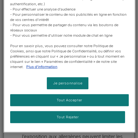
squames. Les allergènes
authentification, etc.)
peuvent provoquer des réactions
- Pour effectuer une analyse d'audience
- Pour personnaliser le contenu de nos publicités en ligne en fonction
allergiques lorsqu’ils entrent en
de vos centres d'intérêt
- Pour vous permettre de partager du contenu via les boutons de
contact avec des personnes
réseaux sociaux
sensibilisées.
- Pour vous permettre d'utiliser notre module de chat en ligne
Pour en savoir plus, vous pouvez consulter notre Politique de
Cookies, ainsi que notre Politique de Confidentialité, ou définir vos
Ces allergies ont des conséquences à la fois pour le
préférences en cliquant sur « Je personnalise » ou à tout moment en
propriétaire allergique et pour son chien ou chat. Les
cliquant sur le lien « Paramètres de confidentialité » de notre site
méthodes actuelles de prise en charge des allergies
internet.
Plus d'information
aux chats et aux chiens chez l’homme ont des limites :
Je personnalise
Les allergies et les effets secondaires des
médicaments sont susceptibles de perturber les
Tout Accepter
activités professionnelles, sociales et de la vie
au quotidien, avec pour effet une altération de
la qualité de vie des personnes allergiques.
Tout Rejeter
Les tentatives en vue d’éviter ou de réduire
l’exposition aux allergènes peuvent limiter les