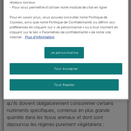
végétalien bien équilibré.
réseaux sociaux
- Pour vous permettre d'utiliser notre module de chat en ligne
Toutefois, ces types de régimes
peuvent présenter de
Pour en savoir plus, vous pouvez consulter notre Politique de
Cookies, ainsi que notre Politique de Confidentialité, ou définir vos
nombreuses carences en
préférences en cliquant sur « Je personnalise » ou à tout moment en
cliquant sur le lien « Paramètres de confidentialité » de notre site
nutriments importants et vous
internet.
Plus d'information
devez donc toujours consulter
un vétérinaire ou un
Je personnalise
nutritionniste animalier si vous
envisagez ce type de régime
Tout Accepter
pour votre chien.
Tout Rejeter
Les chats sont des carnivores exclusifs, ce qui signifie
qu'ils doivent obligatoirement consommer certains
nutriments spécifiques, contenus en plus grande
quantité dans les tissus animaux et dont sont
dépourvus les régimes purement végétariens :