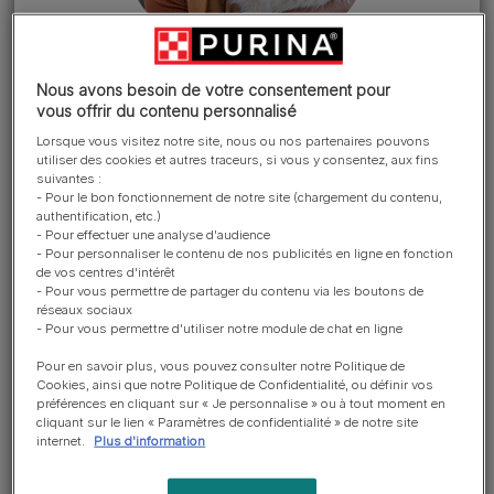
Nous avons besoin de votre consentement pour
INGRÉDIENTS
vous offrir du contenu personnalisé
Retour vers la catégorie >
Lorsque vous visitez notre site, nous ou nos partenaires pouvons
utiliser des cookies et autres traceurs, si vous y consentez, aux fins
suivantes :
Les ingrédients utilisés dans les
- Pour le bon fonctionnement de notre site (chargement du contenu,
aliments pour animaux de
authentification, etc.)
- Pour effectuer une analyse d'audience
compagnie peuvent être
- Pour personnaliser le contenu de nos publicités en ligne en fonction
de vos centres d'intérêt
déclarés individuellement ou par
- Pour vous permettre de partager du contenu via les boutons de
catégorie. Dans ce dernier cas,
réseaux sociaux
- Pour vous permettre d'utiliser notre module de chat en ligne
vous verrez souvent une
Pour en savoir plus, vous pouvez consulter notre Politique de
catégorie d'ingrédients appelée
Cookies, ainsi que notre Politique de Confidentialité, ou définir vos
« viandes et sous-produits
préférences en cliquant sur « Je personnalise » ou à tout moment en
cliquant sur le lien « Paramètres de confidentialité » de notre site
animaux » dans la rubrique de
internet.
Plus d'information
composition du produit.