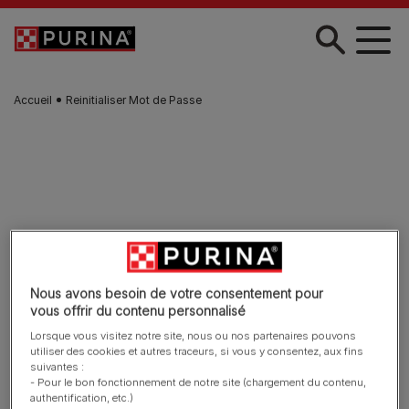
Skip to main content
Accueil
Reinitialiser Mot de Passe
Nous avons besoin de votre consentement pour
vous offrir du contenu personnalisé
Lorsque vous visitez notre site, nous ou nos partenaires pouvons
utiliser des cookies et autres traceurs, si vous y consentez, aux fins
suivantes :
- Pour le bon fonctionnement de notre site (chargement du contenu,
authentification, etc.)