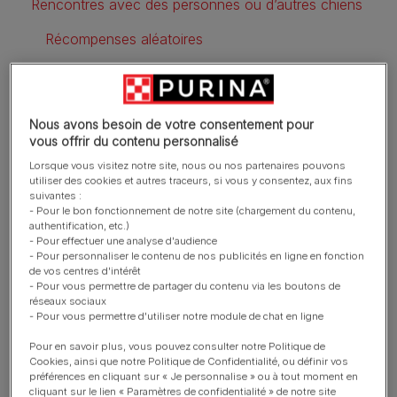
Rencontres avec des personnes ou d’autres chiens
Récompenses aléatoires
Comment empêcher un chiot de tirer sur la laisse ?
Astuces pour apprendre la marche en laisse détendue
Nous avons besoin de votre consentement pour
vous offrir du contenu personnalisé
Conseils pour les chiens adultes
Lorsque vous visitez notre site, nous ou nos partenaires pouvons
FAQ
utiliser des cookies et autres traceurs, si vous y consentez, aux fins
suivantes :
- Pour le bon fonctionnement de notre site (chargement du contenu,
authentification, etc.)
- Pour effectuer une analyse d'audience
Pourquoi l’éducation à la
- Pour personnaliser le contenu de nos publicités en ligne en fonction
de vos centres d'intérêt
laisse est-elle importante
- Pour vous permettre de partager du contenu via les boutons de
réseaux sociaux
pour les chiots ?
- Pour vous permettre d'utiliser notre module de chat en ligne
Pour en savoir plus, vous pouvez consulter notre Politique de
Cookies, ainsi que notre Politique de Confidentialité, ou définir vos
Exercice
préférences en cliquant sur « Je personnalise » ou à tout moment en
cliquant sur le lien « Paramètres de confidentialité » de notre site