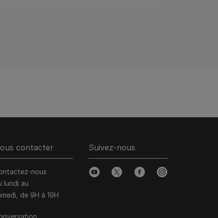
ous contacter
Suivez-nous
ontactez-nous
youtube
twitter
facebook
instagram
u lundi au
amedi, de 9H à 19H
onversation