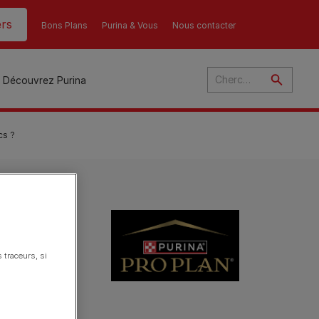
rs
Bons Plans
Purina & Vous
Nous contacter
Découvrez Purina
cs ?
és
ant
u
gé
ulte
 traceurs, si
s ?
s
r
son