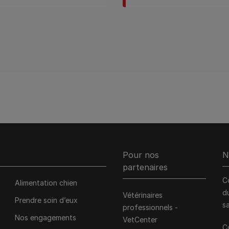
Pour nos
N
partenaires
C
Alimentation chien
d
Vétérinaires
Prendre soin d’eux
s
professionnels -
Nos engagements
VetCenter
C