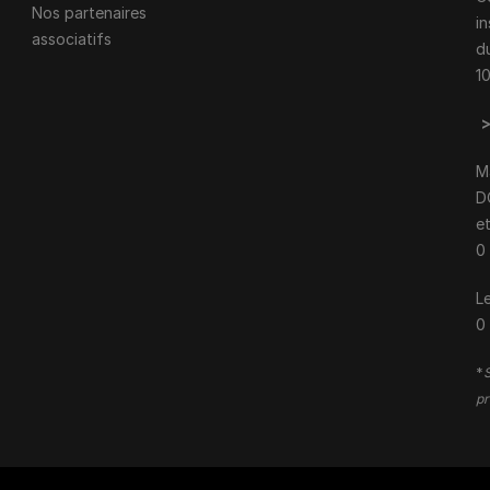
Nos partenaires
i
associatifs
d
1
M
D
e
0
Le
0
*
S
pr