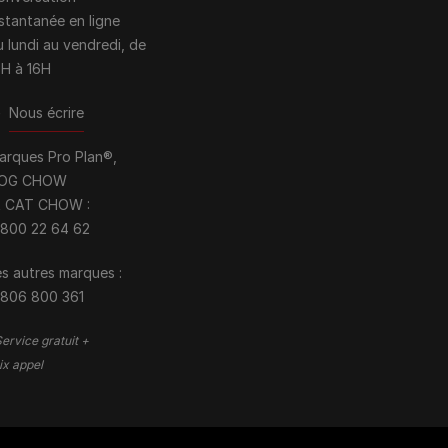
nstantanée en ligne
u lundi au vendredi, de
0H à 16H
>
Nous écrire
arques Pro Plan®,
OG CHOW
t CAT CHOW :
 800 22 64 62
s autres marques :​
 806 800 361
ervice gratuit +
ix appel