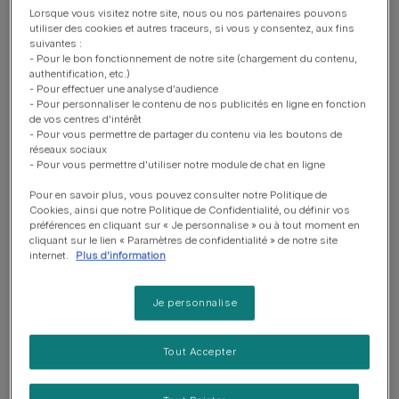
d’entre eux ont déclaré que
Lorsque vous visitez notre site, nous ou nos partenaires pouvons
utiliser des cookies et autres traceurs, si vous y consentez, aux fins
posséder un animal de compagnie
suivantes :
- Pour le bon fonctionnement de notre site (chargement du contenu,
est bénéfique au sein d’une famille
authentification, etc.)
- Pour effectuer une analyse d'audience
pour le développement des enfants
- Pour personnaliser le contenu de nos publicités en ligne en fonction
de vos centres d'intérêt
(responsabilisation, socialisation
- Pour vous permettre de partager du contenu via les boutons de
réseaux sociaux
1
…)
.
- Pour vous permettre d'utiliser notre module de chat en ligne
Pour en savoir plus, vous pouvez consulter notre Politique de
Les enfants d’aujourd’hui sont la prochaine génération
Cookies, ainsi que notre Politique de Confidentialité, ou définir vos
préférences en cliquant sur « Je personnalise » ou à tout moment en
de possesseurs d'animaux de compagnie de demain.
cliquant sur le lien « Paramètres de confidentialité » de notre site
Purina est convaincue qu’il est important que les enfants
internet.
Plus d'information
prennent conscience des bienfaits de la présence
d'animaux de compagnie et sachent comment se
Je personnalise
comporter avec eux.
Les animaux apprennent aux
enfants à être responsables, en leur témoignant de
Tout Accepter
l'affection et en respectant les limites.