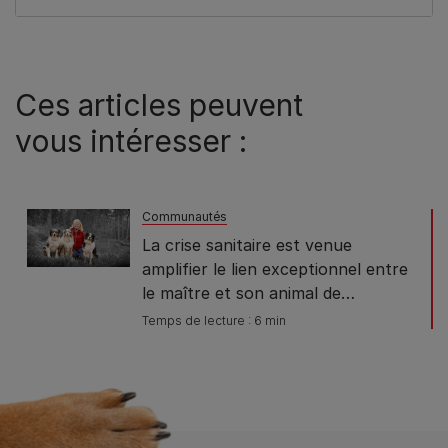
Ces articles peuvent
vous intéresser :
Communautés
La crise sanitaire est venue
amplifier le lien exceptionnel entre
le maître et son animal de
compagnie, les trois-quarts des
Temps de lecture : 6 min
Français le pensent… les
possesseurs de chiens et de chats
le confirment !