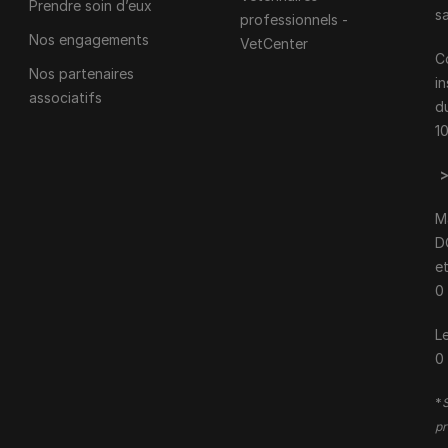
Prendre soin d’eux
s
professionnels -
Nos engagements
VetCenter
C
Nos partenaires
i
associatifs
d
1
M
D
e
0
Le
0
*
S
pr