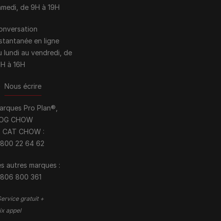
amedi, de 9H à 19H
onversation
nstantanée en ligne
u lundi au vendredi, de
0H à 16H
>
Nous écrire
arques Pro Plan®,
OG CHOW
t CAT CHOW :
 800 22 64 62
s autres marques :​
 806 800 361
ervice gratuit +
ix appel