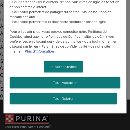
- Pour personnaliser le contenu de nos publicités en ligne en fonction
Reward Audio
de vos centres d'intérêt
Loop Audio
- Pour vous permettre de partager du contenu via les boutons de
réseaux sociaux
Don't Loop
- Pour vous permettre d'utiliser notre module de chat en ligne
Animation
Pour en savoir plus, vous pouvez consulter notre Politique de
Animation Loop
Cookies, ainsi que notre Politique de Confidentialité, ou définir vos
Don't Loop
préférences en cliquant sur « Je personnalise » ou à tout moment en
cliquant sur le lien « Paramètres de confidentialité » de notre site
Arrow
internet.
Plus d'information
Off
Switch scene
Je personnalise
Off
Open in modal
Non
Tout Accepter
Stacking Order
0
Tout Rejeter