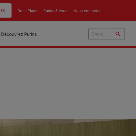
rs
Bons Plans
Purina & Vous
Nous contacter
Découvrez Purina
és
ant
u
ulte
s
r
son