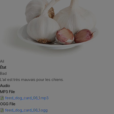
Ail
État
Bad
L’ail est très mauvais pour les chiens.
Audio
MP3 File
feed_dog_card_06_1.mp3
OGG File
feed_dog_card_06_1.ogg