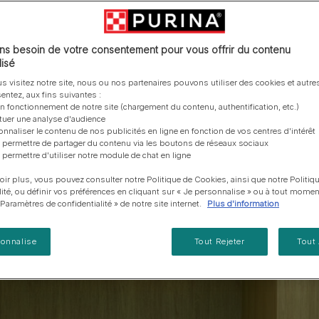
vous posez à propos de nos aliments, de leur
les emballages Purina de la bonne manière.​
chat adulte
PRO PLAN® Veterinary Diets
Purina® One®
Nos efforts en matière
Comment choisir ses
Tous nos conseils d’expe
fabrication et de leur impact environnemental.
d'Agriculture Régénératrice
Santé et bien-être du chat
Purina® One®
Toutes nos marques
récompenses
pour chien
adulte
Nos conseils de tri
Toutes nos marques
Tous nos conseils d’expert
Nos efforts en matière de
s besoin de votre consentement pour vous offrir du contenu
Alimentation pour un chat
En savoir plus
pour chat
développement durable
isé
adulte
Farmtopia
s visitez notre site, nous ou nos partenaires pouvons utiliser des cookies et autres
entez, aux fins suivantes :
on fonctionnement de notre site (chargement du contenu, authentification, etc.)
ctuer une analyse d'audience
onnaliser le contenu de nos publicités en ligne en fonction de vos centres d'intérêt
 permettre de partager du contenu via les boutons de réseaux sociaux
 permettre d'utiliser notre module de chat en ligne
oir plus, vous pouvez consulter notre Politique de Cookies, ainsi que notre Politiq
lité, ou définir vos préférences en cliquant sur « Je personnalise » ou à tout momen
« Paramètres de confidentialité » de notre site internet.
Plus d'information
sonnalise
Tout Rejeter
Tout