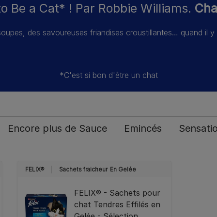
 to Be a Cat* ! Par Robbie Williams.
Chat
oupes, des savoureuses friandises croustillantes… quand il y 
*C'est si bon d'être un chat
Encore plus de Sauce
Emincés
Sensati
FELIX®
Sachets fraicheur
En Gelée
FELIX® - Sachets pour
chat Tendres Effilés en
Gelée - Sélection