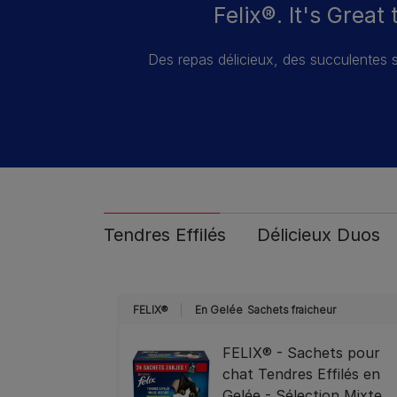
Felix®. It's Great
Des repas délicieux, des succulentes s
Tendres Effilés
Délicieux Duos
FELIX®
En Gelée
Sachets fraicheur
FELIX® - Sachets pour
chat Tendres Effilés en
Gelée - Sélection Mixte