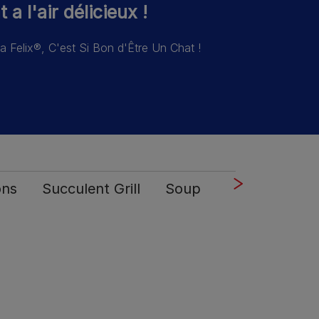
 a l'air délicieux !
a Felix®, C'est Si Bon d'Être Un Chat !
ons
Succulent Grill
Soup
Party Mix Fri