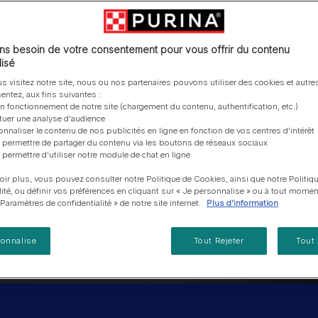
vous posez à propos de nos aliments, de leur
les emballages Purina de la bonne manière.​
chat adulte
PRO PLAN® Veterinary Diets
Purina® One®
Nos efforts en matière
Comment choisir ses
Tous nos conseils d’expe
fabrication et de leur impact environnemental.
d'Agriculture Régénératrice
Santé et bien-être du chat
Purina® One®
Toutes nos marques
récompenses
pour chien
adulte
Nos conseils de tri
Toutes nos marques
Tous nos conseils d’expert
Nos efforts en matière de
s besoin de votre consentement pour vous offrir du contenu
Alimentation pour un chat
En savoir plus
pour chat
développement durable
isé
adulte
Farmtopia
s visitez notre site, nous ou nos partenaires pouvons utiliser des cookies et autres
entez, aux fins suivantes :
on fonctionnement de notre site (chargement du contenu, authentification, etc.)
ctuer une analyse d'audience
onnaliser le contenu de nos publicités en ligne en fonction de vos centres d'intérêt
 permettre de partager du contenu via les boutons de réseaux sociaux
 permettre d'utiliser notre module de chat en ligne
oir plus, vous pouvez consulter notre Politique de Cookies, ainsi que notre Politiq
lité, ou définir vos préférences en cliquant sur « Je personnalise » ou à tout momen
« Paramètres de confidentialité » de notre site internet.
Plus d'information
sonnalise
Tout Rejeter
Tout